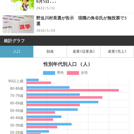
6月5日...
2022/5/31
野迫川村長選が告示 現職の角谷氏が無投票で3
選
2018/5/29
統計グラフ
人口
財政
産業(従業員)
産業(売上)
性別年代別人口 (人)