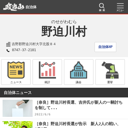
自治体
のせがわむら
野迫川村
吉野郡野迫川村大字北股８４
自治体HP
0747-37-2101
ニュース
統計
議会
選挙
自治体ニュース
［奈良］野迫川村長選、吉井氏が新人の一騎討ち
を制して...
2022/6/6
［奈良］野迫川村長選が告示 新人2人の戦い、