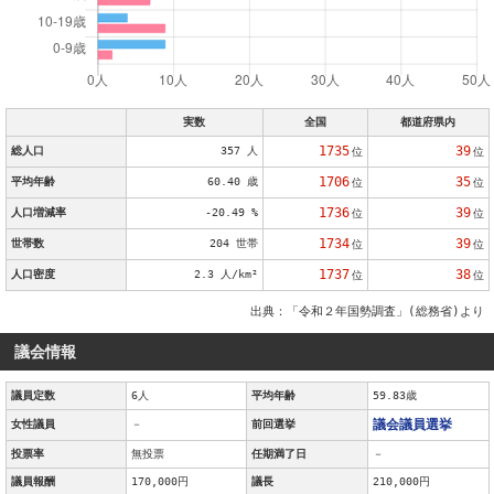
実数
全国
都道府県内
1735
39
総人口
357 人
位
位
1706
35
平均年齢
60.40 歳
位
位
1736
39
人口増減率
-20.49 %
位
位
1734
39
世帯数
204 世帯
位
位
1737
38
人口密度
2.3 人/km²
位
位
出典：「令和２年国勢調査」(総務省)より
議会情報
議員定数
6人
平均年齢
59.83歳
議会議員選挙
女性議員
－
前回選挙
投票率
無投票
任期満了日
－
議員報酬
170,000円
議長
210,000円