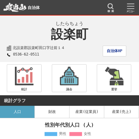
自治体
したらちょう
設楽町
北設楽郡設楽町田口字辻前１４
自治体HP
0536-62-0511
統計
議会
選挙
統計グラフ
人口
財政
産業(従業員)
産業(売上)
性別年代別人口 (人)