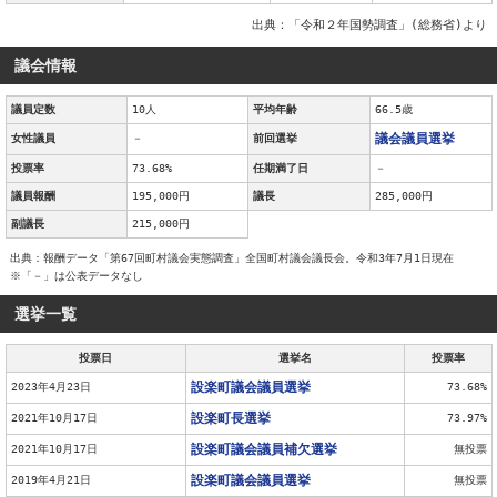
出典：「令和２年国勢調査」(総務省)より
議会情報
議員定数
10人
平均年齢
66.5歳
議会議員選挙
女性議員
－
前回選挙
投票率
73.68%
任期満了日
－
議員報酬
195,000円
議長
285,000円
副議長
215,000円
出典：報酬データ「第67回町村議会実態調査」全国町村議会議長会。令和3年7月1日現在
※「－」は公表データなし
選挙一覧
投票日
選挙名
投票率
設楽町議会議員選挙
2023年4月23日
73.68%
設楽町長選挙
2021年10月17日
73.97%
設楽町議会議員補欠選挙
2021年10月17日
無投票
設楽町議会議員選挙
2019年4月21日
無投票