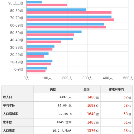
実数
全国
都道府県内
1480
52
総人口
4437 人
位
位
1698
53
平均年齢
60.00 歳
位
位
1648
53
人口増減率
-12.55 %
位
位
1483
51
世帯数
1845 世帯
位
位
1570
53
人口密度
16.2 人/km²
位
位