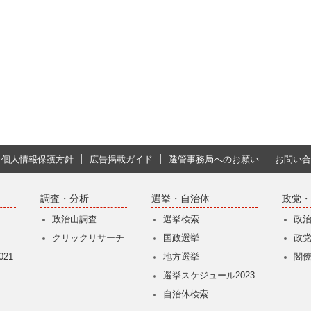
個人情報保護方針
広告掲載ガイド
選管事務局へのお願い
お問い合
調査・分析
選挙・自治体
政党・
政治山調査
選挙検索
政
クリックリサーチ
国政選挙
政
21
地方選挙
閣
選挙スケジュール2023
自治体検索