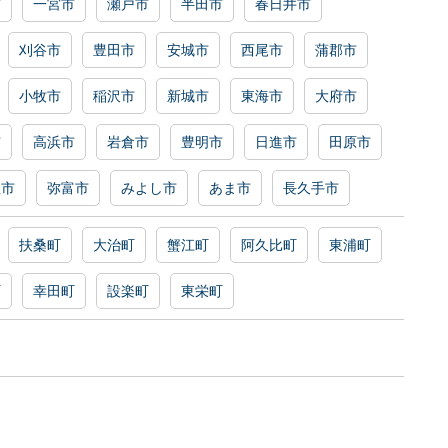
市
一宮市
瀬戸市
半田市
春日井市
刈谷市
豊田市
安城市
西尾市
蒲郡市
小牧市
稲沢市
新城市
東海市
大府市
市
高浜市
岩倉市
豊明市
日進市
田原市
屋市
弥富市
みよし市
あま市
長久手市
扶桑町
大治町
蟹江町
阿久比町
東浦町
町
幸田町
設楽町
東栄町