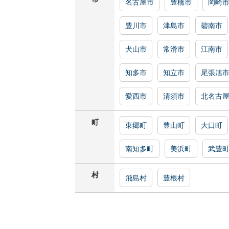
名古屋市
豊橋市
岡崎
豊川市
津島市
碧南市
犬山市
常滑市
江南市
知多市
知立市
尾張旭
愛西市
清須市
北名古
町
東郷町
豊山町
大口町
南知多町
美浜町
武豊
村
飛島村
豊根村