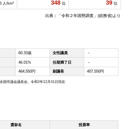
348
39
.3 人/km²
位
位
出典：「令和２年国勢調査」(総務省)より
60.33歳
女性議員
－
46.01%
任期満了日
－
464,550円
副議長
407,550円
国市議会議長会。令和2年12月31日現在
選挙名
投票率