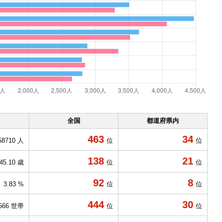
全国
都道府県内
463
34
58710 人
位
位
138
21
45.10 歳
位
位
92
8
3.83 %
位
位
444
30
566 世帯
位
位