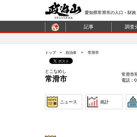
愛知県常滑市の人口・財政
記事
調査
トップ
>
自治体
> 常滑市
とこなめし
常滑市
常滑市
電話：05
ニュース
統計