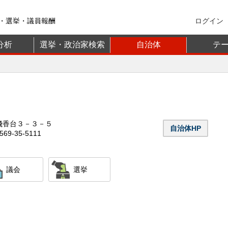
・選挙・議員報酬
ログイン
分析
選挙・政治家検索
自治体
テ
飛香台３－３－５
自治体HP
69-35-5111
議会
選挙