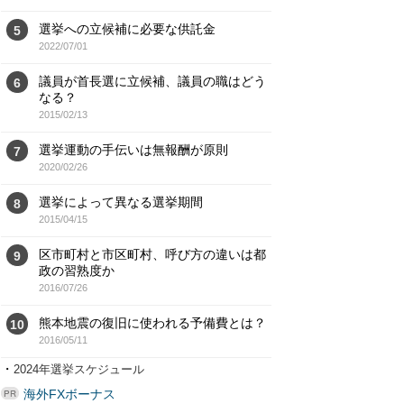
選挙への立候補に必要な供託金
5
2022/07/01
議員が首長選に立候補、議員の職はどう
6
なる？
2015/02/13
選挙運動の手伝いは無報酬が原則
7
2020/02/26
選挙によって異なる選挙期間
8
2015/04/15
区市町村と市区町村、呼び方の違いは都
9
政の習熟度か
2016/07/26
熊本地震の復旧に使われる予備費とは？
10
2016/05/11
・
2024年選挙スケジュール
海外FXボーナス