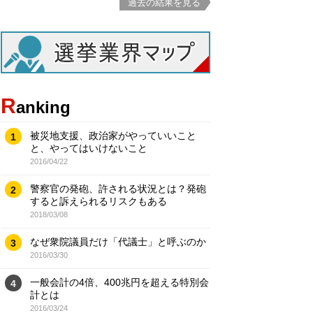
過去の結果を見る
R
anking
被災地支援、政治家がやっていいこと
1
と、やってはいけないこと
2016/04/22
警察官の発砲、許される状況とは？発砲
2
すると訴えられるリスクもある
2018/03/08
なぜ衆院議員だけ「代議士」と呼ぶのか
3
2016/03/30
一般会計の4倍、400兆円を超える特別会
4
計とは
2016/03/24