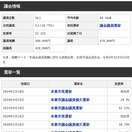
議会情報
議員定数
16人
平均年齢
60.56歳
議会議員選挙
女性議員
3人(18.75%)
前回選挙
投票率
52.22%
任期満了日
－
議員報酬
300,000円
議長
370,000円
副議長
320,000円
出典：報酬データ「市議会議員報酬に関する調査結果」全国市議会議長会。令和2年12月31日現
在
選挙一覧
投票日
選挙名
投票率
本巣市長選挙
2024年2月18日
無投票
本巣市議会議員補欠選挙
2023年4月23日
29.9%
本巣市議会議員選挙
2021年9月19日
52.22%
本巣市長選挙
2020年2月16日
無投票
本巣市議会議員補欠選挙
2020年2月16日
30.79%