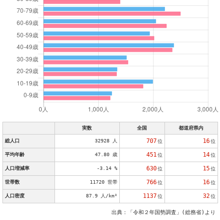
実数
全国
都道府県内
707
16
総人口
32928 人
位
位
451
14
平均年齢
47.80 歳
位
位
630
15
人口増減率
-3.14 %
位
位
766
16
世帯数
11720 世帯
位
位
1137
32
人口密度
87.9 人/km²
位
位
出典：「令和２年国勢調査」(総務省)より