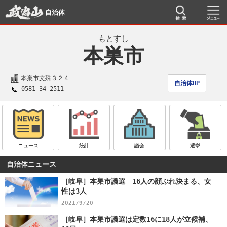
自治体
もとすし
本巣市
本巣市文殊３２４
自治体HP
0581-34-2511
ニュース
統計
議会
選挙
自治体ニュース
［岐阜］本巣市議選 16人の顔ぶれ決まる、女
性は3人
2021/9/20
［岐阜］本巣市議選は定数16に18人が立候補、