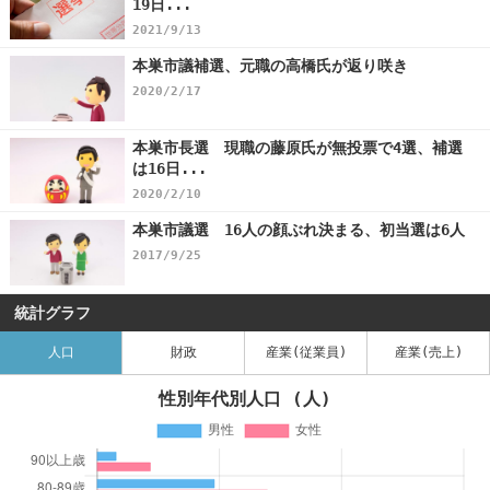
19日...
2021/9/13
本巣市議補選、元職の高橋氏が返り咲き
2020/2/17
本巣市長選 現職の藤原氏が無投票で4選、補選
は16日...
2020/2/10
本巣市議選 16人の顔ぶれ決まる、初当選は6人
2017/9/25
統計グラフ
人口
財政
産業(従業員)
産業(売上)
性別年代別人口 (人)