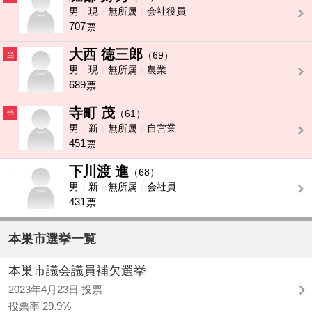
男
現
無所属
会社役員
707
票
大西 徳三郎
当
（69）
男
現
無所属
農業
689
票
寺町 茂
当
（61）
男
新
無所属
自営業
451
票
下川渡 進
-
（68）
男
新
無所属
会社員
431
票
本巣市選挙一覧
本巣市議会議員補欠選挙
2023年4月23日 投票
投票率 29.9%