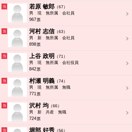
若原 敏郎
当
（67）
男
現
無所属
会社員
967
票
河村 志信
当
（63）
男
新
無所属
会社員
898
票
上谷 政明
当
（71）
男
現
無所属
会社役員
842
票
村瀬 明義
当
（74）
男
現
無所属
無職
771
票
沢村 均
当
（66）
男
新
共産
無職
724
票
堀部 好秀
当
（56）