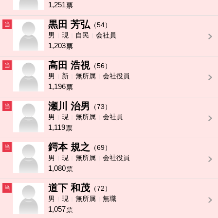
1,251
票
黒田 芳弘
当
（54）
男
現
自民
会社員
1,203
票
高田 浩視
当
（56）
男
新
無所属
会社役員
1,196
票
瀬川 治男
当
（73）
男
現
無所属
会社員
1,119
票
鍔本 規之
当
（69）
男
現
無所属
会社役員
1,080
票
道下 和茂
当
（72）
男
現
無所属
無職
1,057
票