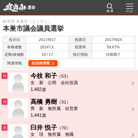
選挙
岐阜県 本巣市（もとすし）
本巣市議会議員選挙
告示日
2017/9/17
投票日
2017/9/24
有権者数
28147人
投票率
58.67%
定数/候補数
16 / 17
執行理由
任期満了
関連情報
自治体情報
今枝 和子
当
（53）
女
新
公明
会社役員
1,482
票
高橋 勇樹
当
（31）
男
新
無所属
自営業
1,441
票
臼井 悦子
当
（70）
女
現
無所属
無職