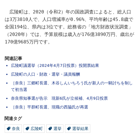
広陵町は、2020（令和2）年の国政調査によると、総人口
は3万3810人で、人口増減率が0.96%、平均年齢は45.8歳で
全国194位、県内は3位です。総務省の「地方財政状況調査」
（2020年）では、予算規模は歳入が176億3890万円、歳出が
170億9685万円です。
関連記事
広陵町議選挙（2024年4月7日投票）投開票結果
広陵町の人口・財政・選挙・議員報酬
［奈良］三郷町長選、木谷しんいちろう氏が新人の一騎討ちを制し
て初当選
奈良県知事選が告示 現新6氏が立候補、4月9日投票
［奈良］平群町長選、現職の西脇氏が再選
関連タグ
奈良
広陵町
選挙
選挙結果