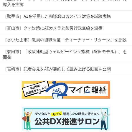
導入を実施
［取手市］AIを活用した相談窓口カスハラ対策を試験実施
［富山市］クマ対策にAIカメラと防災行政無線を連携
［さいたま市］教員の復職制度「ティーチャー・リターン」を新設
［磐田市］「政策連動型ウェルビーイング指標（磐田モデル）」を
開発
［宮崎市］記者会見をAIが要約して読み上げる動画を公開