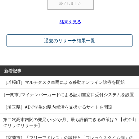
結果を見る
過去のリサーチ結果一覧
新着記事
［若桜町］マルチタスク車両による移動オンライン診療を開始
[一関市]マイナンバーカードによる証明書窓口受付システムを設置
［埼玉県］AIで学生の県内就活を支援するサイトを開設
第二次高市内閣の発足から2か月、最も評価できる政策は？【政治山
クリックリサーチ】
［室蘭市］「フリーアドレス」の試行と「フレックスタイム制」の