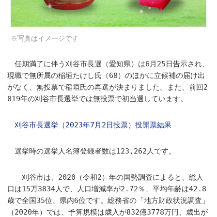
※写真はイメージです
任期満了に伴う刈谷市長選（愛知県）は6月25日告示され、
現職で無所属の稲垣たけし氏（68）のほかに立候補の届け出
がなく、無投票で稲垣氏の再選が決まりました。また、前回2
019年の刈谷市長選挙では無投票で初当選しています。
刈谷市長選挙（2023年7月2日投票）投開票結果
選挙時の選挙人名簿登録者数は123,262人です。
刈谷市は、2020（令和2）年の国勢調査によると、総人
口は15万3834人で、人口増減率が2.72％、平均年齢は42.8
歳で全国35位、県内6位です。総務省の「地方財政状況調査」
（2020年）では、予算規模は歳入が832億3778万円、歳出が