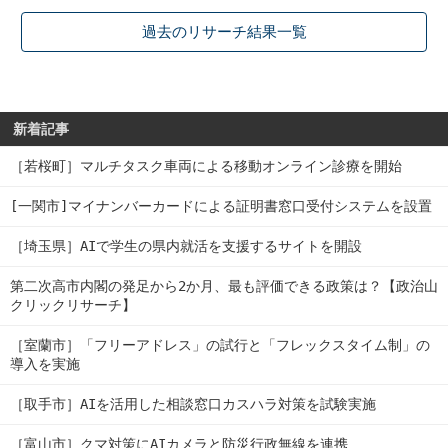
過去のリサーチ結果一覧
新着記事
［若桜町］マルチタスク車両による移動オンライン診療を開始
[一関市]マイナンバーカードによる証明書窓口受付システムを設置
［埼玉県］AIで学生の県内就活を支援するサイトを開設
第二次高市内閣の発足から2か月、最も評価できる政策は？【政治山
クリックリサーチ】
［室蘭市］「フリーアドレス」の試行と「フレックスタイム制」の
導入を実施
［取手市］AIを活用した相談窓口カスハラ対策を試験実施
［富山市］クマ対策にAIカメラと防災行政無線を連携