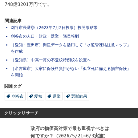
748億3201万円です。
関連記事
刈谷市長選挙（2023年7月2日投票）投開票結果
刈谷市の人口・財政・選挙・議員報酬
［愛知・豊田市］衛星データを活用して「水道管凍結注意マップ」
を作成
［愛知県］中高一貫の不登校特例校を設置へ
［名古屋市］大家に保険料負担がない「孤立死に備える損害保険」
を開始
関連タグ
刈谷市
愛知
選挙
選挙結果
クリックリサーチ
政府の物価高対策で最も重視すべきは
何ですか？（2026/5/21~6/3実施）