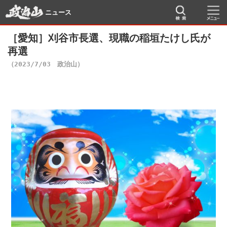
ニュース
［愛知］刈谷市長選、現職の稲垣たけし氏が
再選
（2023/7/03 政治山）