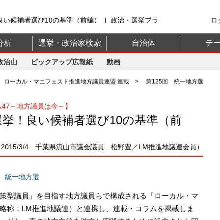
良い候補者選び10の基準（前編） | 政治・選挙プラ
ロ
分析
選挙・政治家検索
自治体
テ
政治山
ピックアップ広報紙
動画
>
ローカル・マニフェスト推進地方議員連盟 連載
> 第125回 統一地方選
47～地方議員は今～】
選挙！良い候補者選び10の基準（前
（2015/3/4 千葉県流山市議会議員 松野豊／LM推進地議連会員）
統一地方選
策型議員」を目指す地方議員らで構成される「ローカル・マ
略称：LM推進地議連）と連携し、連載・コラムを掲載しま