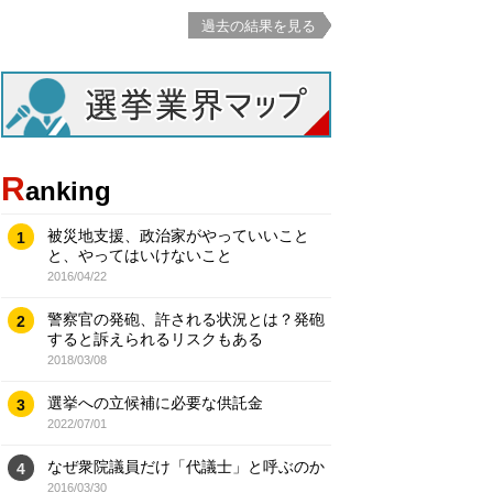
過去の結果を見る
R
anking
被災地支援、政治家がやっていいこと
1
と、やってはいけないこと
2016/04/22
警察官の発砲、許される状況とは？発砲
2
すると訴えられるリスクもある
2018/03/08
選挙への立候補に必要な供託金
3
2022/07/01
なぜ衆院議員だけ「代議士」と呼ぶのか
4
2016/03/30