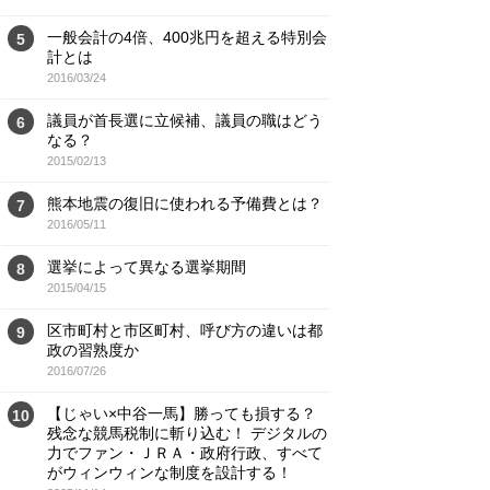
一般会計の4倍、400兆円を超える特別会
5
計とは
2016/03/24
議員が首長選に立候補、議員の職はどう
6
なる？
2015/02/13
熊本地震の復旧に使われる予備費とは？
7
2016/05/11
選挙によって異なる選挙期間
8
2015/04/15
区市町村と市区町村、呼び方の違いは都
9
政の習熟度か
2016/07/26
【じゃい×中谷一馬】勝っても損する？
10
残念な競馬税制に斬り込む！ デジタルの
力でファン・ＪＲＡ・政府行政、すべて
がウィンウィンな制度を設計する！