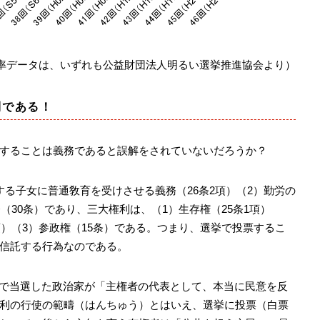
率データは、いずれも公益財団法人明るい選挙推進協会より）
利である！
することは義務であると誤解をされていないだろうか？
る子女に普通敎育を受けさせる義務（26条2項）（2）勤労の
務（30条）であり、三大権利は、（1）生存権（25条1項）
項）（3）参政権（15条）である。つまり、選挙で投票するこ
信託する行為なのである。
で当選した政治家が「主権者の代表として、本当に民意を反
利の行使の範疇（はんちゅう）とはいえ、選挙に投票（白票