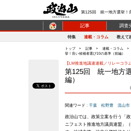
第125回 統一地方選挙！
ットフォーム【政治山】
記事
調査
特集
連載・コラム
教えて
トップ
>
記事
>
連載・コラム
挙！良い候補者選び10の基準（前編）
【LM推進地議連連載／リレーコラム
第125回 統一地方
編）
関連ワード :
千葉
松野豊
流山市
政治山では、政策立案を行う「政
ニフェスト推進地方議員連盟」（