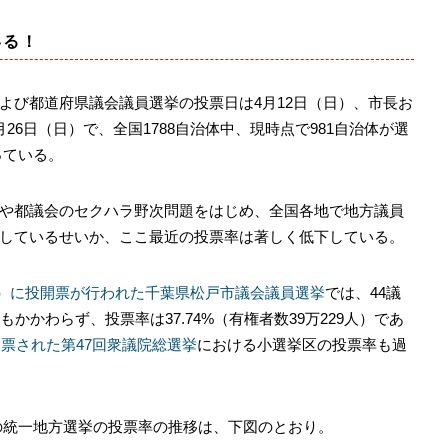
いる！
び都道府県議会議員選挙の投票日は4月12日（日）、市長お
26日（日）で、全国1788自治体中、現時点で981自治体が選
っている。
や都議会のセクハラ野次問題をはじめ、全国各地で地方議員
しているせいか、ここ最近の投票率は著しく低下している。
（日）に投開票が行われた千葉県松戸市議会議員選挙
では、44議
かかわらず、投票率は37.74%（有権者数39万229人）であ
開票された第47回衆議院総選挙
における小選挙区の投票率も過
での統一地方選挙の投票率の推移は、下図のとおり。