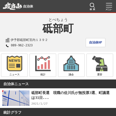
自治体
とべちょう
砥部町
伊予郡砥部町宮内１３９２
自治体HP
089-962-2323
ニュース
統計
議会
選挙
自治体ニュース
砥部町長選 現職の佐川氏が無投票3選、町議選
は31日...
2021/1/27
統計グラフ