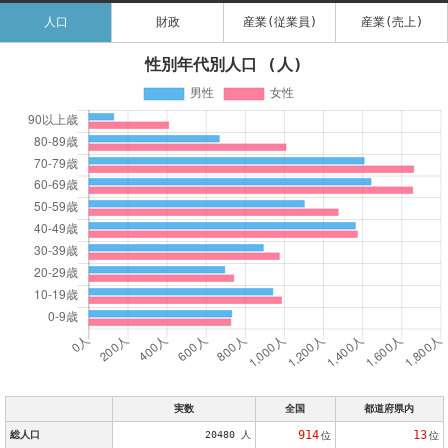
人口
財政
産業(従業員)
産業(売上)
性別年代別人口 (人)
実数
全国
都道府県内
914
13
総人口
20480 人
位
位