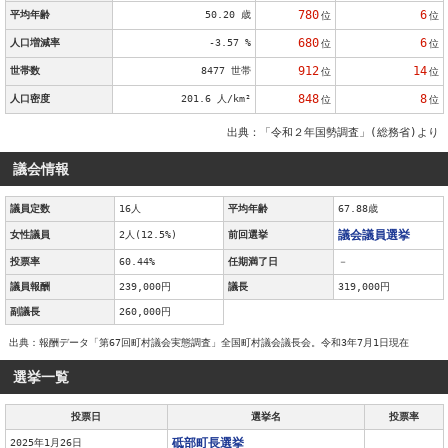
780
6
平均年齢
50.20 歳
位
位
680
6
人口増減率
-3.57 %
位
位
912
14
世帯数
8477 世帯
位
位
848
8
人口密度
201.6 人/km²
位
位
出典：「令和２年国勢調査」(総務省)より
議会情報
議員定数
16人
平均年齢
67.88歳
議会議員選挙
女性議員
2人(12.5%)
前回選挙
投票率
60.44%
任期満了日
－
議員報酬
239,000円
議長
319,000円
副議長
260,000円
出典：報酬データ「第67回町村議会実態調査」全国町村議会議長会。令和3年7月1日現在
選挙一覧
投票日
選挙名
投票率
砥部町長選挙
2025年1月26日