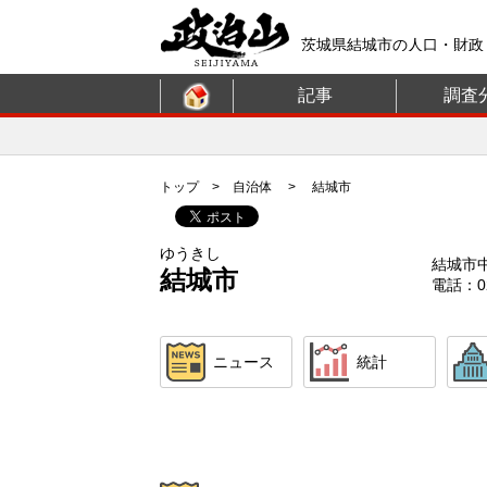
茨城県結城市の人口・財政
記事
調査
トップ
>
自治体
> 結城市
ゆうきし
結城市
結城市
電話：02
ニュース
統計