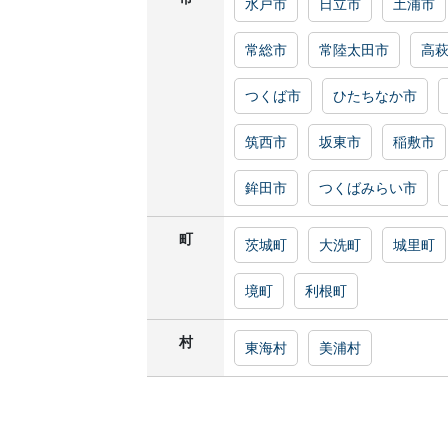
水戸市
日立市
土浦市
常総市
常陸太田市
高
つくば市
ひたちなか市
筑西市
坂東市
稲敷市
鉾田市
つくばみらい市
町
茨城町
大洗町
城里町
境町
利根町
村
東海村
美浦村