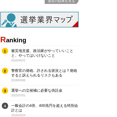
過去の結果を見る
R
anking
被災地支援、政治家がやっていいこと
1
と、やってはいけないこと
2016/04/22
警察官の発砲、許される状況とは？発砲
2
すると訴えられるリスクもある
2018/03/08
選挙への立候補に必要な供託金
3
2022/07/01
一般会計の4倍、400兆円を超える特別会
4
計とは
2016/03/24