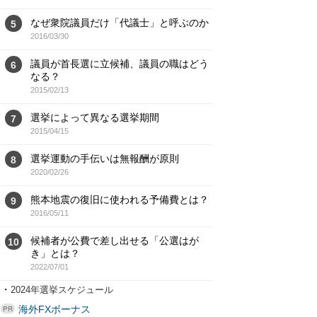
なぜ衆院議員だけ「代議士」と呼ぶのか
5
2016/03/30
議員が首長選に立候補、議員の職はどう
6
なる？
2015/02/13
選挙によって異なる選挙期間
7
2015/04/15
選挙運動の手伝いは無報酬が原則
8
2020/02/26
熊本地震の復旧に使われる予備費とは？
9
2016/05/11
候補者が公費で差し出せる「公選はが
10
き」とは？
2022/07/01
・
2024年選挙スケジュール
海外FXボーナス