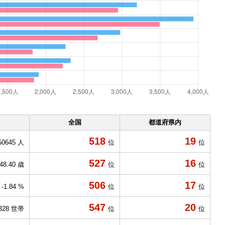
全国
都道府県内
518
19
50645 人
位
位
527
16
48.40 歳
位
位
506
17
-1.84 %
位
位
547
20
328 世帯
位
位