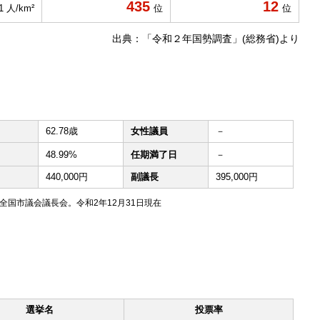
435
12
.1 人/km²
位
位
出典：「令和２年国勢調査」(総務省)より
62.78歳
女性議員
－
48.99%
任期満了日
－
440,000円
副議長
395,000円
国市議会議長会。令和2年12月31日現在
選挙名
投票率