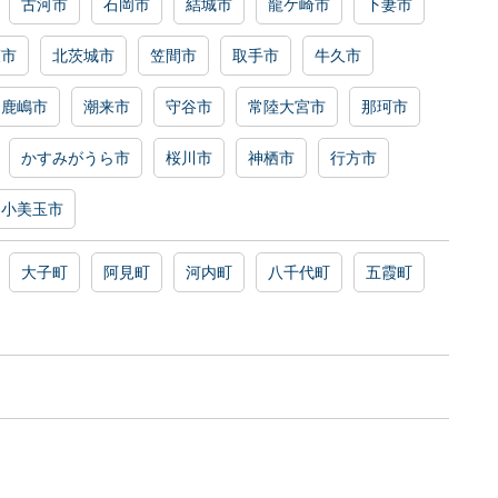
古河市
石岡市
結城市
龍ケ崎市
下妻市
萩市
北茨城市
笠間市
取手市
牛久市
鹿嶋市
潮来市
守谷市
常陸大宮市
那珂市
かすみがうら市
桜川市
神栖市
行方市
小美玉市
大子町
阿見町
河内町
八千代町
五霞町