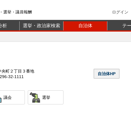
・選挙・議員報酬
ログイン
分析
選挙・政治家検索
自治体
テ
中央町２丁目３番地
自治体HP
96-32-1111
議会
選挙