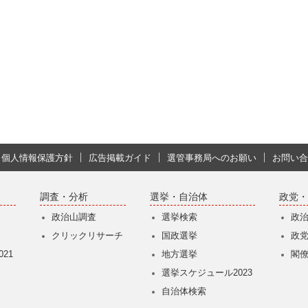
個人情報保護方針
広告掲載ガイド
選管事務局へのお願い
お問い合
調査・分析
選挙・自治体
政党・
政治山調査
選挙検索
政
クリックリサーチ
国政選挙
政
21
地方選挙
閣
選挙スケジュール2023
自治体検索