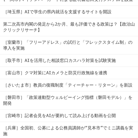
［埼玉県］AIで学生の県内就活を支援するサイトを開設
第二次高市内閣の発足から2か月、最も評価できる政策は？【政治山
クリックリサーチ】
［室蘭市］「フリーアドレス」の試行と「フレックスタイム制」の
導入を実施
［取手市］AIを活用した相談窓口カスハラ対策を試験実施
［富山市］クマ対策にAIカメラと防災行政無線を連携
［さいたま市］教員の復職制度「ティーチャー・リターン」を新設
［磐田市］「政策連動型ウェルビーイング指標（磐田モデル）」を
開発
［宮崎市］記者会見をAIが要約して読み上げる動画を公開
［兵庫］全国初、公募による公務員講師が“見本市”でミニ講義を実
施