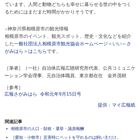
ています。人間と動物どちらも幸せに暮らせる世の中をつく
るためにはまだまだ時間がかかりそうです。
☆神奈川県相模原市の観光情報
相模原市のイベント、観光スポット、歴史・文化などを紹介
した
一般社団法人相模原市観光協会ホームページ＜いい～さ
がみはら＞はこちら
です。
［筆者］（一社）自治体広報広聴研究所代表、公共コミュニケ
ーション学会理事、元自治体職員、東京都在住 金井茂樹
［参考］
広報さがみはら 令和元年9月15日号
提供：マイ広報紙
関連記事
相模原市の人口・財政・選挙・議員報酬
［愛知・小牧市］災害時にペットを守れるのは飼い主だけ。