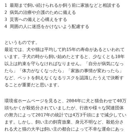
1 最期まで飼い続けられるか飼う前に家族などと相談する
2 病気の治療や介護のために備える
3 災害への備えと心構えをする
4 周囲の人に迷惑をかけないよう配慮する
というものです。
最近では、犬や猫は平均して約15年の寿命があるといわれて
います。子犬の時から飼い始めたとすると、少なくとも10年
以上は約束を守らなければなりません。「自分が病気になっ
たら」「体力がなくなったら」「家族の事情が変わったら」
など、ペットを飼えなくなるリスクを認識したうえで決断す
ることが重要だと思います。
環境省ホームページを見ると、2004年に犬と猫合わせて40万
頭ちかくが殺処分されていましたが、行政や様々な関連団体
の努力によって2017年の統計では4万3千頭にまで減少してい
ます。しかし、飼い主の飼育放棄、身元不明など、殺処分さ
れる犬と猫の大半は飼い主の都合によって不幸な運命にあっ