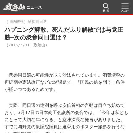
ニュース
［用語解説］衆参同日選
ハプニング解散、死んだふり解散では与党圧
勝―次の衆参同日選は？
（2016/3/31 政治山）
衆参同日選の可能性が取り沙汰されています。消費増税の
再延期や憲法改正などの諸課題で、「国民の信を問う」条件
が揃いつつあるためです。
実際、同日選の憶測を呼ぶ安倍首相の言動は目立ち始めて
おり、3月17日の日本商工会議所の会合では、「今年は私ども
にとって大切な年になる」と意味深長な発言がありました。
すでに与野党の衆議院議員は選挙用のポスター撮影を行うな