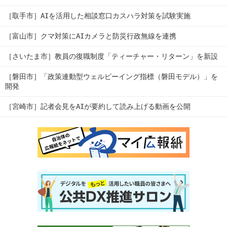
［取手市］AIを活用した相談窓口カスハラ対策を試験実施
［富山市］クマ対策にAIカメラと防災行政無線を連携
［さいたま市］教員の復職制度「ティーチャー・リターン」を新設
［磐田市］「政策連動型ウェルビーイング指標（磐田モデル）」を
開発
［宮崎市］記者会見をAIが要約して読み上げる動画を公開