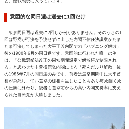
ど、臨戦態勢に入っています。
意図的な同日選は過去に1回だけ
衆参同日選は過去に2回しか例がありません。そのうちの1
回は野党が可決を予測せずに出した内閣不信任決議案がたま
たま可決してしまった大平正芳内閣での「ハプニング解散」
後の1980年6月の同日選です。意図的に行われた唯一の例
は、「公職選挙法改正の周知期間設定で解散権が制限され
る」と思わせた中曽根康弘内閣による「死んだふり解散」後
の1986年7月の同日選のみです。前者は選挙期間中に大平首
相が急死し、弔い選挙の様相を呈したこともあり与党自民党
の圧勝に終わり、後者も選挙前からの高い内閣支持率に支え
られた自民党が大勝しました。