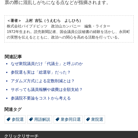
票の際に混乱しがちになる点などが指摘されます。
＜著者＞ 上村 吉弘（うえむら よしひろ）
株式会社パイプドビッツ 政治山カンパニー 編集・ライター
1972年生まれ。読売新聞記者、国会議員公設秘書の経験を活かし、永田町
の実態を伝えるとともに、政治への関心を高める活動を行っている。
関連記事
なぜ衆院議員だけ「代議士」と呼ぶのか
参院選も実は「総選挙」だった？
アダムズ方式による定数削減とは？
サボっても議員報酬や歳費は全額支給？
参議院不要論をコストから考える
関連タグ
参院選
用語解説
衆参同日選
衆院選
クリックリサーチ