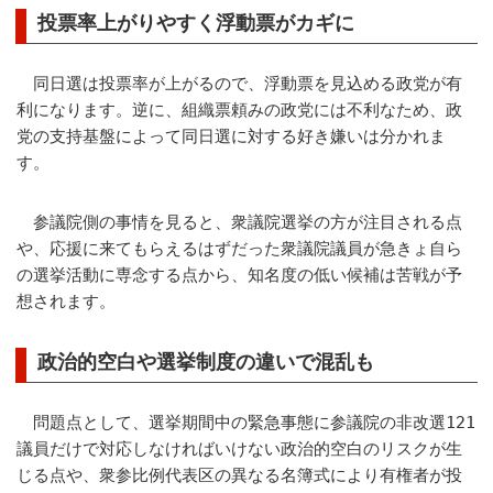
投票率上がりやすく浮動票がカギに
同日選は投票率が上がるので、浮動票を見込める政党が有
利になります。逆に、組織票頼みの政党には不利なため、政
党の支持基盤によって同日選に対する好き嫌いは分かれま
す。
参議院側の事情を見ると、衆議院選挙の方が注目される点
や、応援に来てもらえるはずだった衆議院議員が急きょ自ら
の選挙活動に専念する点から、知名度の低い候補は苦戦が予
想されます。
政治的空白や選挙制度の違いで混乱も
問題点として、選挙期間中の緊急事態に参議院の非改選121
議員だけで対応しなければいけない政治的空白のリスクが生
じる点や、衆参比例代表区の異なる名簿式により有権者が投