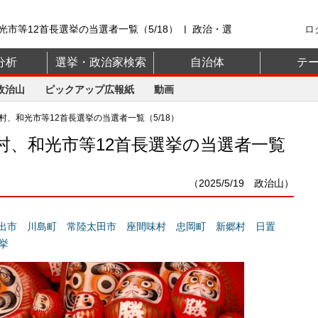
市等12首長選挙の当選者一覧（5/18） | 政治・選
ロ
山】
分析
選挙・政治家検索
自治体
テ
政治山
ピックアップ広報紙
動画
、和光市等12首長選挙の当選者一覧（5/18）
村、和光市等12首長選挙の当選者一覧
（2025/5/19 政治山）
出市
川島町
常陸太田市
座間味村
忠岡町
新郷村
日置
挙