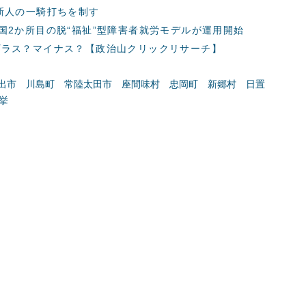
新人の一騎打ちを制す
国2か所目の脱“福祉”型障害者就労モデルが運用開始
プラス？マイナス？【政治山クリックリサーチ】
出市
川島町
常陸太田市
座間味村
忠岡町
新郷村
日置
挙