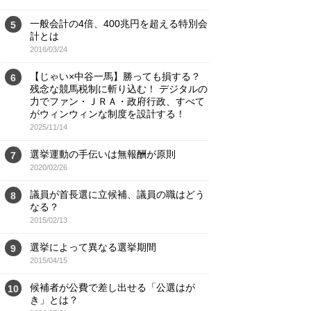
一般会計の4倍、400兆円を超える特別会
5
計とは
2016/03/24
【じゃい×中谷一馬】勝っても損する？
6
残念な競馬税制に斬り込む！ デジタルの
力でファン・ＪＲＡ・政府行政、すべて
がウィンウィンな制度を設計する！
2025/11/14
選挙運動の手伝いは無報酬が原則
7
2020/02/26
議員が首長選に立候補、議員の職はどう
8
なる？
2015/02/13
選挙によって異なる選挙期間
9
2015/04/15
候補者が公費で差し出せる「公選はが
10
き」とは？