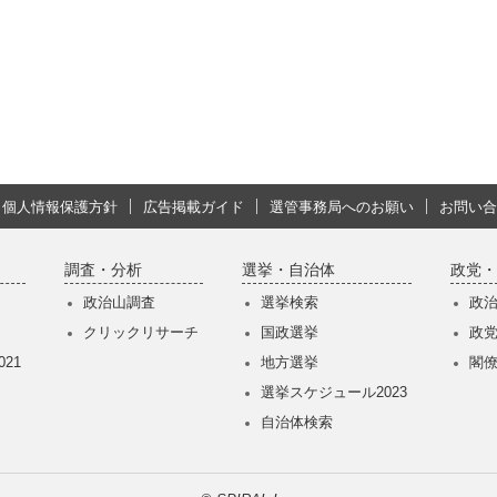
個人情報保護方針
広告掲載ガイド
選管事務局へのお願い
お問い合
調査・分析
選挙・自治体
政党・
政治山調査
選挙検索
政
クリックリサーチ
国政選挙
政
21
地方選挙
閣
選挙スケジュール2023
自治体検索