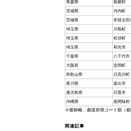
青森県
新郷村
茨城県
河内町
茨城県
常陸太田
埼玉県
川島町
埼玉県
松伏町
埼玉県
和光市
千葉県
八千代市
大阪府
忠岡町
和歌山県
日高川町
香川県
坂出市
鹿児島県
日置市
沖縄県
座間味村
※敬称略、都道府県コード順（都
関連記事