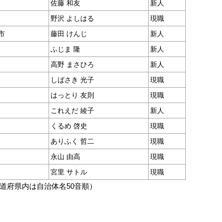
佐藤 和友
新人
野沢 よしはる
現職
市
藤田 けんじ
新人
ふじま 隆
新人
高野 まさひろ
新人
しばさき 光子
現職
はっとり 友則
現職
これえだ 綾子
新人
くるめ 啓史
現職
ありふく 哲二
現職
永山 由高
現職
宮里 サトル
現職
道府県内は自治体名50音順）