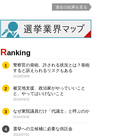
過去の結果を見る
R
anking
警察官の発砲、許される状況とは？発砲
1
すると訴えられるリスクもある
2018/03/08
被災地支援、政治家がやっていいこと
2
と、やってはいけないこと
2016/04/22
なぜ衆院議員だけ「代議士」と呼ぶのか
3
2016/03/30
選挙への立候補に必要な供託金
4
2022/07/01