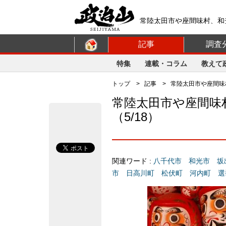
常陸太田市や座間味村、和光
挙プラットフォーム【政治
記事
調査
特集
連載・コラム
教えて
トップ
>
記事
> 常陸太田市や座間味村
常陸太田市や座間味
（5/18）
関連ワード :
八千代市
和光市
坂
市
日高川町
松伏町
河内町
選