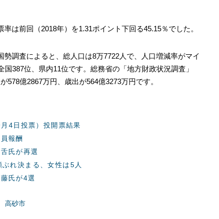
率は前回（2018年）を1.31ポイント下回る45.15％でした。
国勢調査によると、総人口は8万7722人で、人口増減率がマイ
歳で全国387位、県内11位です。総務省の「地方財政状況調査」
578億2867万円、歳出が564億3273万円です。
9月4日投票）投開票結果
議員報酬
大舌氏が再選
顔ぶれ決まる、女性は5人
藤氏が4選
高砂市