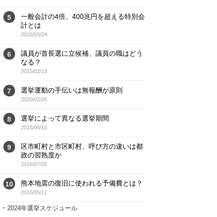
一般会計の4倍、400兆円を超える特別会
5
計とは
2016/03/24
議員が首長選に立候補、議員の職はどう
6
なる？
2015/02/13
選挙運動の手伝いは無報酬が原則
7
2020/02/26
選挙によって異なる選挙期間
8
2015/04/15
区市町村と市区町村、呼び方の違いは都
9
政の習熟度か
2016/07/26
熊本地震の復旧に使われる予備費とは？
10
2016/05/11
・
2024年選挙スケジュール