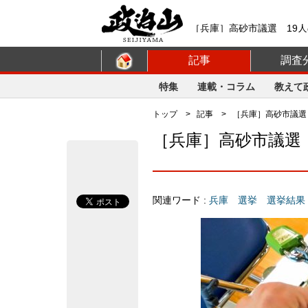
［兵庫］高砂市議選 19人
フォーム【政治山】
記事
調査
特集
連載・コラム
教えて
トップ
>
記事
> ［兵庫］高砂市議選
［兵庫］高砂市議選
関連ワード :
兵庫
選挙
選挙結果