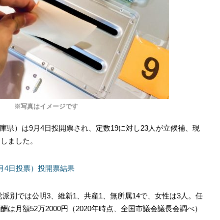
※写真はイメージです
県）は9月4日投開票され、定数19に対し23人が立候補、現
選しました。
9月4日投票）投開票結果
党派別では公明3、維新1、共産1、無所属14で、女性は3人。任
酬は月額52万2000円（2020年時点、全国市議会議長会調べ）