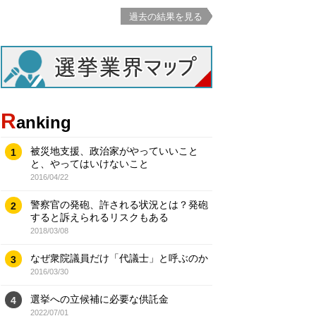
過去の結果を見る
R
anking
被災地支援、政治家がやっていいこと
1
と、やってはいけないこと
2016/04/22
警察官の発砲、許される状況とは？発砲
2
すると訴えられるリスクもある
2018/03/08
なぜ衆院議員だけ「代議士」と呼ぶのか
3
2016/03/30
選挙への立候補に必要な供託金
4
2022/07/01