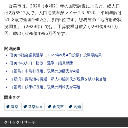
香美市は、2020（令和2）年の国勢調査によると、総人口
は2万6513人で、人口増減率がマイナス3.63％、平均年齢は
51.8歳で全国1002位、県内5位です。総務省の「地方財政状
況調査」（2020年）では、予算規模は歳入が201億9931万
円、歳出が198億4996万円です。
関連記事
香美市議会議員選挙（2022年9月4日投票）投開票結果
香美市の人口・財政・選挙・議員報酬
［福島］中島村長選、現職の加藤氏が4選
［新潟］粟島浦村長選、新人の脇川氏が現職を破り初当選
［福岡］鞍手町長選、現職の岡崎氏が再選
関連タグ
選挙
選挙結果
香美市
高知
クリックリサーチ