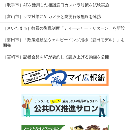
［取手市］AIを活用した相談窓口カスハラ対策を試験実施
［富山市］クマ対策にAIカメラと防災行政無線を連携
［さいたま市］教員の復職制度「ティーチャー・リターン」を新設
［磐田市］「政策連動型ウェルビーイング指標（磐田モデル）」を
開発
［宮崎市］記者会見をAIが要約して読み上げる動画を公開