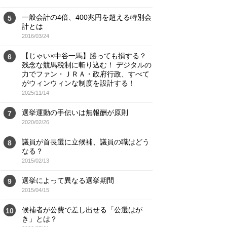
一般会計の4倍、400兆円を超える特別会
5
計とは
2016/03/24
【じゃい×中谷一馬】勝っても損する？
6
残念な競馬税制に斬り込む！ デジタルの
力でファン・ＪＲＡ・政府行政、すべて
がウィンウィンな制度を設計する！
2025/11/14
選挙運動の手伝いは無報酬が原則
7
2020/02/26
議員が首長選に立候補、議員の職はどう
8
なる？
2015/02/13
選挙によって異なる選挙期間
9
2015/04/15
候補者が公費で差し出せる「公選はが
10
き」とは？