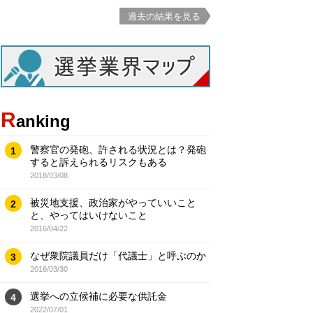
過去の結果を見る
R
anking
警察官の発砲、許される状況とは？発砲
1
すると訴えられるリスクもある
2018/03/08
被災地支援、政治家がやっていいこと
2
と、やってはいけないこと
2016/04/22
なぜ衆院議員だけ「代議士」と呼ぶのか
3
2016/03/30
選挙への立候補に必要な供託金
4
2022/07/01