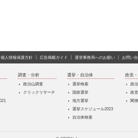
個人情報保護方針
広告掲載ガイド
選管事務局へのお願い
お問い合
調査・分析
選挙・自治体
政党・
政治山調査
選挙検索
政
クリックリサーチ
国政選挙
政
21
地方選挙
閣
選挙スケジュール2023
自治体検索