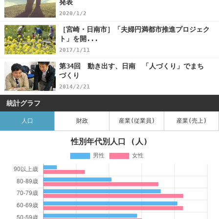
発表
2020/1/2
［宮崎・日南市］「夫婦円満都市推進プロジェク
ト」を開...
2017/1/11
第34回 動き出す、日南 「人づくり」でまち
づくり
2014/2/21
統計グラフ
人口
財政
産業(従業員)
産業(売上)
性別年代別人口 (人)