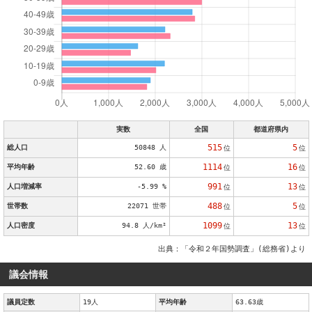
実数
全国
都道府県内
515
5
総人口
50848 人
位
位
1114
16
平均年齢
52.60 歳
位
位
991
13
人口増減率
-5.99 %
位
位
488
5
世帯数
22071 世帯
位
位
1099
13
人口密度
94.8 人/km²
位
位
出典：「令和２年国勢調査」(総務省)より
議会情報
議員定数
19人
平均年齢
63.63歳