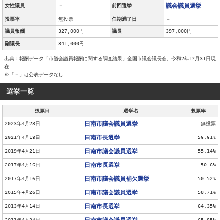
議会議員選挙
女性議員
－
前回選挙
投票率
無投票
任期満了日
－
議員報酬
327,000円
議長
397,000円
副議長
341,000円
出典：報酬データ「市議会議員報酬に関する調査結果」全国市議会議長会。令和2年12月31日現
在
※「－」は公表データなし
選挙一覧
投票日
選挙名
投票率
日南市議会議員選挙
2023年4月23日
無投票
日南市長選挙
2021年4月18日
56.61%
日南市議会議員選挙
2019年4月21日
55.14%
日南市長選挙
2017年4月16日
50.6%
日南市議会議員補欠選挙
2017年4月16日
50.52%
日南市議会議員選挙
2015年4月26日
58.71%
日南市長選挙
2013年4月14日
64.35%
日南市議会議員選挙
2011年4月24日
65.85%