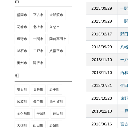
市
2013/09/29
一
盛岡市
宮古市
大船渡市
2013/09/29
一
花巻市
北上市
久慈市
2013/02/17
野
遠野市
一関市
陸前高田市
2013/09/29
八
釜石市
二戸市
八幡平市
2013/11/10
一
奥州市
滝沢市
2013/11/10
西
町
2013/07/21
住
雫石町
葛巻町
岩手町
2013/10/20
遠
紫波町
矢巾町
西和賀町
2013/11/10
一
金ケ崎町
平泉町
住田町
2013/06/16
宮
大槌町
山田町
岩泉町