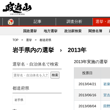
記事
調査分析
選挙・
国政選挙
地方選挙
政治家検索
閣僚名簿
TOP
>
選挙
>
都道府県
岩手県内の選挙 › 2013年
2013年実施の選挙
選挙名・自治体名で検索
投票日
2013/04/21
岩
都道府県
2013/06/16
宮
岩手県
2013/08/04
田