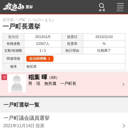
選挙
岩手県 一戸町（いちのへまち）
一戸町長選挙
告示日
2013/11/5
投票日
2013/11/10
有権者数
12007人
投票率
%
定数/候補数
1 / 1
執行理由
任期満了
関連情報
自治体情報
備考
無投票
稲葉 暉
当
（68）
男
現
無所属
一戸町長
一戸町選挙一覧
一戸町議会議員選挙
2021年11月14日 投票