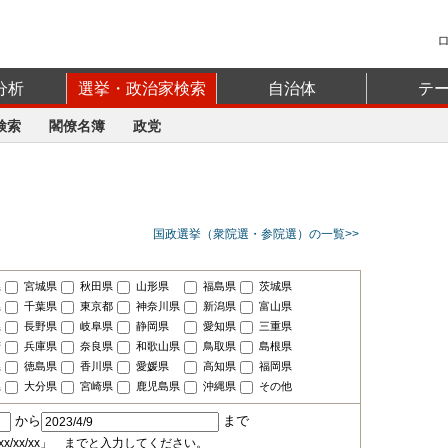
分析
選挙・政治家検索
自治体
テ
検索
閣僚名簿
政党
国政選挙（衆院選・参院選）の一覧>>
県
宮城県
秋田県
山形県
福島県
茨城県
県
千葉県
東京都
神奈川県
新潟県
富山県
県
長野県
岐阜県
静岡県
愛知県
三重県
府
兵庫県
奈良県
和歌山県
鳥取県
島根県
県
徳島県
香川県
愛媛県
高知県
福岡県
県
大分県
宮崎県
鹿児島県
沖縄県
その他
から
まで
20xx/xx/xx」 までと入力してください。