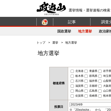
選挙情報・選挙速報の検索
記事
調査
国政選挙
地方選挙
政治家
トップ
>
選挙
> 地方選挙
地方選挙
北海道
青森県
岩手
栃木県
群馬県
埼玉
石川県
福井県
山梨
都道府県
滋賀県
京都府
大阪
岡山県
広島県
山口
佐賀県
長崎県
熊本
投票日
※「20xx/xx/xx」 から 「