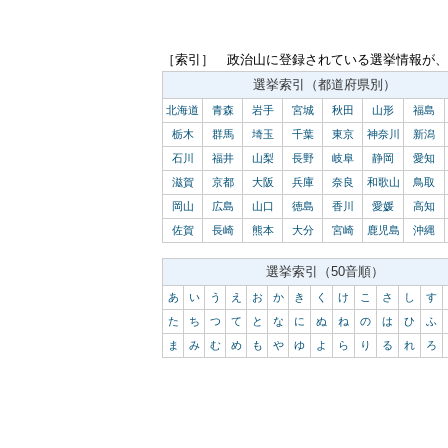
［索引］ 政治山に登録されている選挙情報が、
選挙索引（都道府県別）
北海道
青森
岩手
宮城
秋田
山形
福島
栃木
群馬
埼玉
千葉
東京
神奈川
新潟
石川
福井
山梨
長野
岐阜
静岡
愛知
滋賀
京都
大阪
兵庫
奈良
和歌山
鳥取
岡山
広島
山口
徳島
香川
愛媛
高知
佐賀
長崎
熊本
大分
宮崎
鹿児島
沖縄
選挙索引（50音順）
あ
い
う
え
お
か
き
く
け
こ
さ
し
す
た
ち
つ
て
と
な
に
ぬ
ね
の
は
ひ
ふ
ま
み
む
め
も
や
ゆ
よ
ら
り
る
れ
ろ