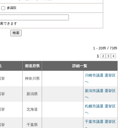
院
参議院
索できます
-
件 /
件
1
20
73
1
2
3
4
名
都道府県
詳細一覧
川崎市議選 選挙区
選挙
神奈川県
へ
新潟市議選 選挙区
選挙
新潟県
へ
札幌市議選 選挙区
選挙
北海道
へ
千葉市議選 選挙区
選挙
千葉県
へ