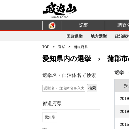
記事
調査
国政選挙
地方選挙
政治家
TOP
>
選挙
>
都道府県
愛知県内の選挙 › 蒲郡市
選挙一
選挙名・自治体名で検索
投
2019
都道府県
2019
愛知県
2015