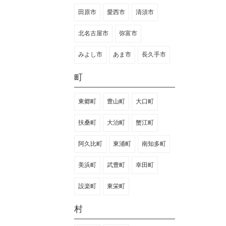
田原市
愛西市
清須市
北名古屋市
弥富市
みよし市
あま市
長久手市
町
東郷町
豊山町
大口町
扶桑町
大治町
蟹江町
阿久比町
東浦町
南知多町
美浜町
武豊町
幸田町
設楽町
東栄町
村