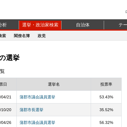
分析
選挙・政治家検索
自治体
テ
検索
閣僚名簿
政党
の選挙
覧
票日
選挙名
投票率
/04/21
蒲郡市議会議員選挙
53.43%
/10/20
蒲郡市長選挙
35.52%
/04/26
蒲郡市議会議員選挙
56.32%