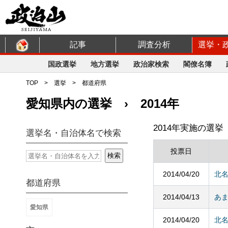
記事
調査分析
選挙・
国政選挙
地方選挙
政治家検索
閣僚名簿
TOP
>
選挙
>
都道府県
愛知県内の選挙 › 2014年
2014年実施の選挙
選挙名・自治体名で検索
投票日
2014/04/20
北
都道府県
2014/04/13
あ
愛知県
2014/04/20
北