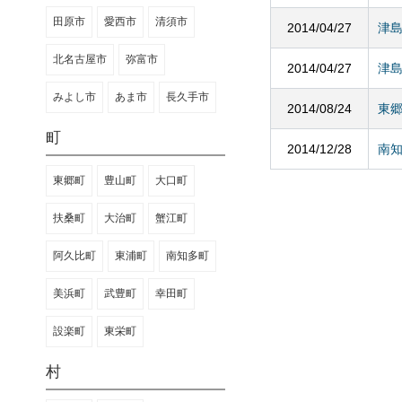
田原市
愛西市
清須市
2014/04/27
津
北名古屋市
弥富市
2014/04/27
津
みよし市
あま市
長久手市
2014/08/24
東
町
2014/12/28
南
東郷町
豊山町
大口町
扶桑町
大治町
蟹江町
阿久比町
東浦町
南知多町
美浜町
武豊町
幸田町
設楽町
東栄町
村