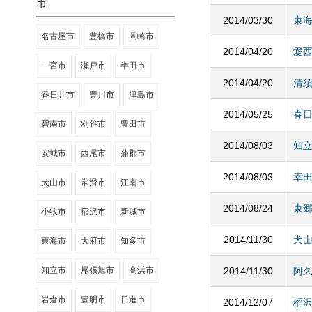
市
2014/03/30
東
名古屋市
豊橋市
岡崎市
2014/04/20
愛
一宮市
瀬戸市
半田市
2014/04/20
清
春日井市
豊川市
津島市
2014/05/25
春
碧南市
刈谷市
豊田市
2014/08/03
知
安城市
西尾市
蒲郡市
2014/08/03
幸
犬山市
常滑市
江南市
2014/08/24
東
小牧市
稲沢市
新城市
2014/11/30
犬
東海市
大府市
知多市
知立市
尾張旭市
高浜市
2014/11/30
阿
岩倉市
豊明市
日進市
2014/12/07
稲