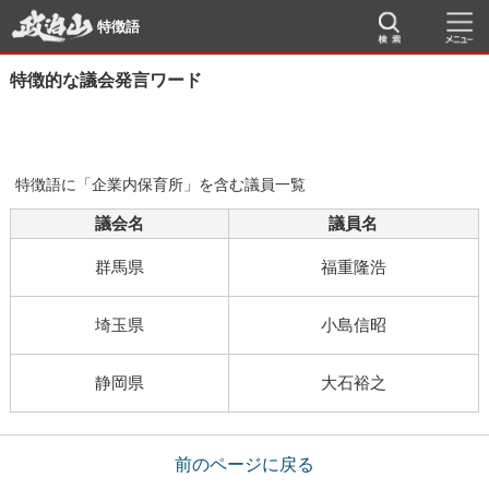
特徴語
特徴的な議会発言ワード
特徴語に「企業内保育所」を含む議員一覧
議会名
議員名
群馬県
福重隆浩
埼玉県
小島信昭
静岡県
大石裕之
前のページに戻る