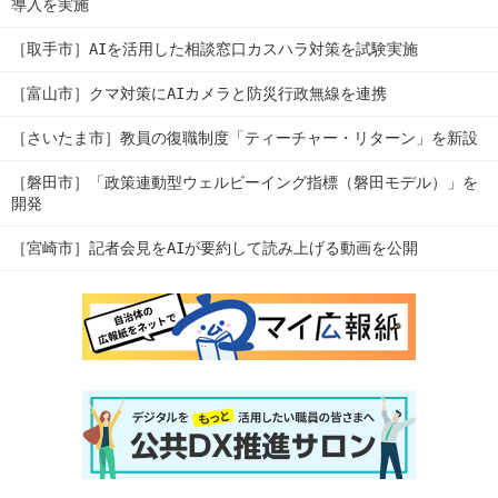
導入を実施
［取手市］AIを活用した相談窓口カスハラ対策を試験実施
［富山市］クマ対策にAIカメラと防災行政無線を連携
［さいたま市］教員の復職制度「ティーチャー・リターン」を新設
［磐田市］「政策連動型ウェルビーイング指標（磐田モデル）」を
開発
［宮崎市］記者会見をAIが要約して読み上げる動画を公開