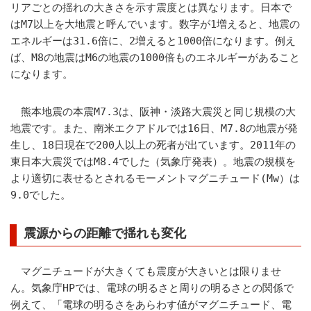
リアごとの揺れの大きさを示す震度とは異なります。日本で
はM7以上を大地震と呼んでいます。数字が1増えると、地震の
エネルギーは31.6倍に、2増えると1000倍になります。例え
ば、M8の地震はM6の地震の1000倍ものエネルギーがあること
になります。
熊本地震の本震M7.3は、阪神・淡路大震災と同じ規模の大
地震です。また、南米エクアドルでは16日、M7.8の地震が発
生し、18日現在で200人以上の死者が出ています。2011年の
東日本大震災ではM8.4でした（気象庁発表）。地震の規模を
より適切に表せるとされるモーメントマグニチュード(Mw）は
9.0でした。
震源からの距離で揺れも変化
マグニチュードが大きくても震度が大きいとは限りませ
ん。気象庁HPでは、電球の明るさと周りの明るさとの関係で
例えて、「電球の明るさをあらわす値がマグニチュード、電