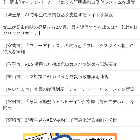
[一関市]マイナンバーカードによる証明書窓口受付システムを設置
［埼玉県］AIで学生の県内就活を支援するサイトを開設
第二次高市内閣の発足から2か月、最も評価できる政策は？【政治山
クリックリサーチ】
［室蘭市］「フリーアドレス」の試行と「フレックスタイム制」の
導入を実施
［取手市］AIを活用した相談窓口カスハラ対策を試験実施
［富山市］クマ対策にAIカメラと防災行政無線を連携
［さいたま市］教員の復職制度「ティーチャー・リターン」を新設
［磐田市］「政策連動型ウェルビーイング指標（磐田モデル）」を
開発
［宮崎市］記者会見をAIが要約して読み上げる動画を公開