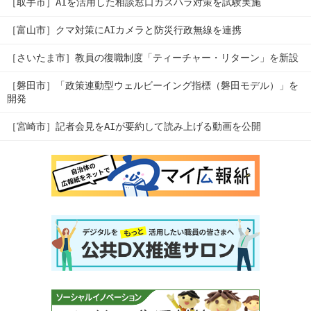
［取手市］AIを活用した相談窓口カスハラ対策を試験実施
［富山市］クマ対策にAIカメラと防災行政無線を連携
［さいたま市］教員の復職制度「ティーチャー・リターン」を新設
［磐田市］「政策連動型ウェルビーイング指標（磐田モデル）」を
開発
［宮崎市］記者会見をAIが要約して読み上げる動画を公開