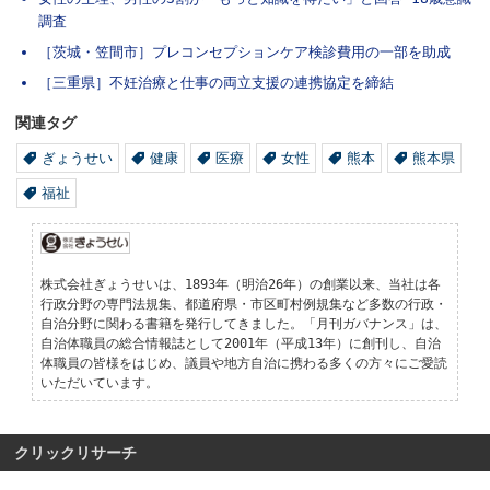
調査
［茨城・笠間市］プレコンセプションケア検診費用の一部を助成
［三重県］不妊治療と仕事の両立支援の連携協定を締結
関連タグ
ぎょうせい
健康
医療
女性
熊本
熊本県
福祉
株式会社ぎょうせいは、1893年（明治26年）の創業以来、当社は各
行政分野の専門法規集、都道府県・市区町村例規集など多数の行政・
自治分野に関わる書籍を発行してきました。「月刊ガバナンス」は、
自治体職員の総合情報誌として2001年（平成13年）に創刊し、自治
体職員の皆様をはじめ、議員や地方自治に携わる多くの方々にご愛読
いただいています。
クリックリサーチ