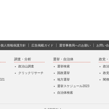
個人情報保護方針
広告掲載ガイド
選管事務局へのお願い
お問い合
調査・分析
選挙・自治体
政党・
政治山調査
選挙検索
政
クリックリサーチ
国政選挙
政
21
地方選挙
閣
選挙スケジュール2023
自治体検索