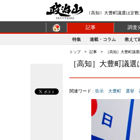
［高知］大豊町議選は定数1
トフォーム【政治山】
記事
調査
特集
連載・コラム
教えて
トップ
>
記事
> ［高知］大豊町議選は
［高知］大豊町議選は
関連ワード :
告示
大豊町
選挙