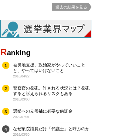
過去の結果を見る
R
anking
被災地支援、政治家がやっていいこと
1
と、やってはいけないこと
2016/04/22
警察官の発砲、許される状況とは？発砲
2
すると訴えられるリスクもある
2018/03/08
選挙への立候補に必要な供託金
3
2022/07/01
なぜ衆院議員だけ「代議士」と呼ぶのか
4
2016/03/30