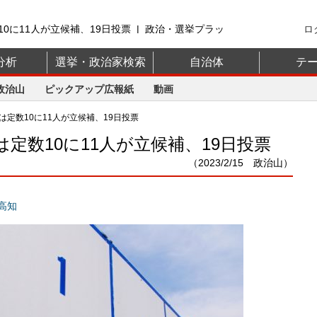
0に11人が立候補、19日投票 | 政治・選挙プラッ
ロ
分析
選挙・政治家検索
自治体
テ
政治山
ピックアップ広報紙
動画
定数10に11人が立候補、19日投票
定数10に11人が立候補、19日投票
（2023/2/15 政治山）
高知