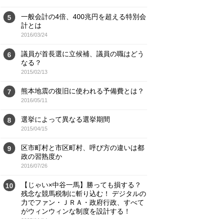
一般会計の4倍、400兆円を超える特別会
5
計とは
2016/03/24
議員が首長選に立候補、議員の職はどう
6
なる？
2015/02/13
熊本地震の復旧に使われる予備費とは？
7
2016/05/11
選挙によって異なる選挙期間
8
2015/04/15
区市町村と市区町村、呼び方の違いは都
9
政の習熟度か
2016/07/26
【じゃい×中谷一馬】勝っても損する？
10
残念な競馬税制に斬り込む！ デジタルの
力でファン・ＪＲＡ・政府行政、すべて
がウィンウィンな制度を設計する！