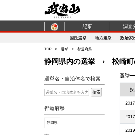
記事
調査
国政選挙
地方選挙
政治家
TOP
>
選挙
>
都道府県
静岡県内の選挙 › 松崎町
選挙一
選挙名・自治体名で検索
投
2017
都道府県
2017
静岡県
2019