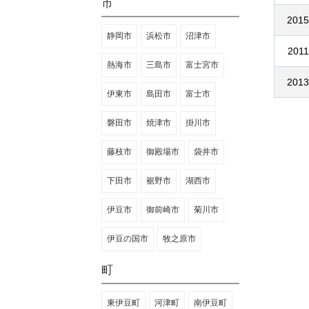
市
2015
静岡市
浜松市
沼津市
2011
熱海市
三島市
富士宮市
2013
伊東市
島田市
富士市
磐田市
焼津市
掛川市
藤枝市
御殿場市
袋井市
下田市
裾野市
湖西市
伊豆市
御前崎市
菊川市
伊豆の国市
牧之原市
町
東伊豆町
河津町
南伊豆町