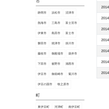
市
2014
静岡市
浜松市
沼津市
2014
熱海市
三島市
富士宮市
2014
伊東市
島田市
富士市
2014
磐田市
焼津市
掛川市
2014
藤枝市
御殿場市
袋井市
2014
下田市
裾野市
湖西市
2014
伊豆市
御前崎市
菊川市
伊豆の国市
牧之原市
町
東伊豆町
河津町
南伊豆町