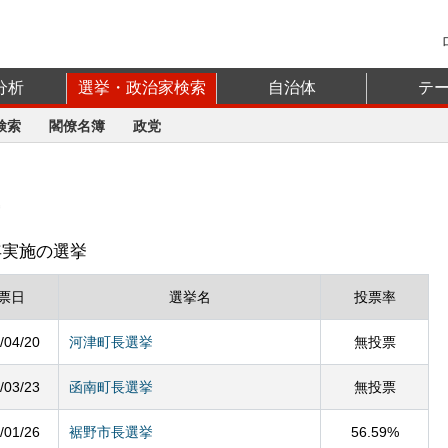
分析
選挙・政治家検索
自治体
テ
検索
閣僚名簿
政党
4年実施の選挙
票日
選挙名
投票率
/04/20
河津町長選挙
無投票
/03/23
函南町長選挙
無投票
/01/26
裾野市長選挙
56.59%