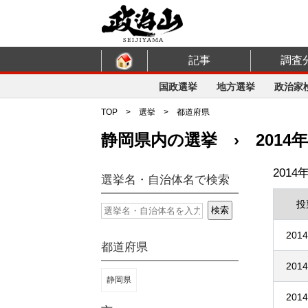
記事
調査
国政選挙
地方選挙
政治家
TOP
>
選挙
>
都道府県
静岡県内の選挙 › 2014年
201
選挙名・自治体名で検索
投
2014
都道府県
2014
静岡県
2014