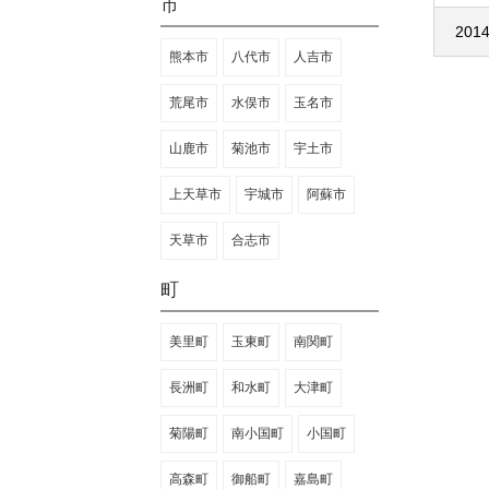
市
2014
熊本市
八代市
人吉市
荒尾市
水俣市
玉名市
山鹿市
菊池市
宇土市
上天草市
宇城市
阿蘇市
天草市
合志市
町
美里町
玉東町
南関町
長洲町
和水町
大津町
菊陽町
南小国町
小国町
高森町
御船町
嘉島町