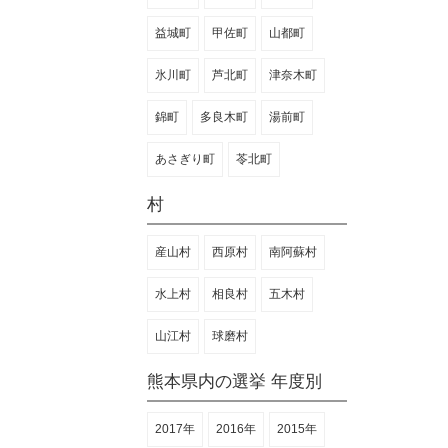
益城町
甲佐町
山都町
氷川町
芦北町
津奈木町
錦町
多良木町
湯前町
あさぎり町
苓北町
村
産山村
西原村
南阿蘇村
水上村
相良村
五木村
山江村
球磨村
熊本県内の選挙 年度別
2017年
2016年
2015年