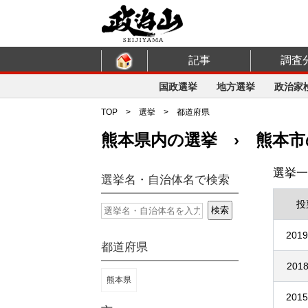
記事
調査
国政選挙
地方選挙
政治家
TOP
>
選挙
>
都道府県
熊本県内の選挙 › 熊本市
選挙一
選挙名・自治体名で検索
投
2019
都道府県
2018
熊本県
2015