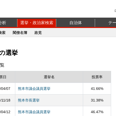
分析
選挙・政治家検索
自治体
テ
検索
閣僚名簿
政党
の選挙
覧
票日
選挙名
投票率
/04/07
熊本市議会議員選挙
41.66%
/11/18
熊本市長選挙
31.38%
/04/12
熊本市議会議員選挙
46.47%