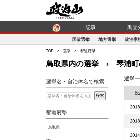
記事
調査
国政選挙
地方選挙
政治家
TOP
>
選挙
>
都道府県
鳥取県内の選挙 › 琴浦町
選挙一
選挙名・自治体名で検索
投
2018
都道府県
2018
鳥取県
2014