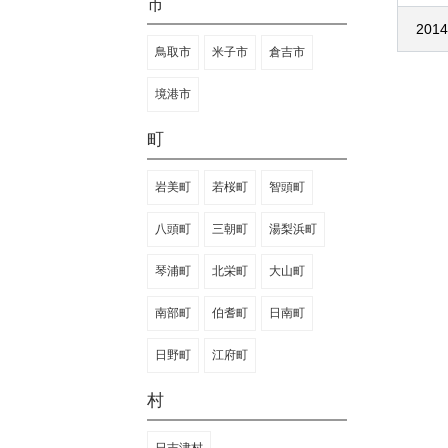
市
2014
鳥取市
米子市
倉吉市
境港市
町
岩美町
若桜町
智頭町
八頭町
三朝町
湯梨浜町
琴浦町
北栄町
大山町
南部町
伯耆町
日南町
日野町
江府町
村