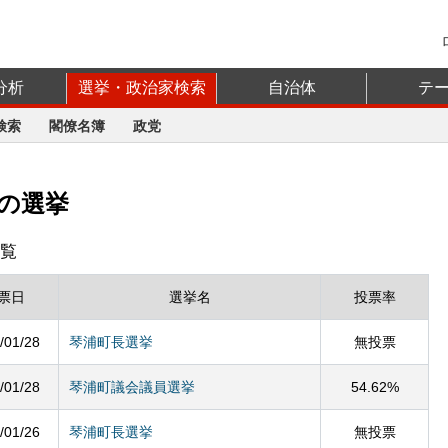
分析
選挙・政治家検索
自治体
テ
検索
閣僚名簿
政党
の選挙
覧
票日
選挙名
投票率
/01/28
琴浦町長選挙
無投票
/01/28
琴浦町議会議員選挙
54.62%
/01/26
琴浦町長選挙
無投票