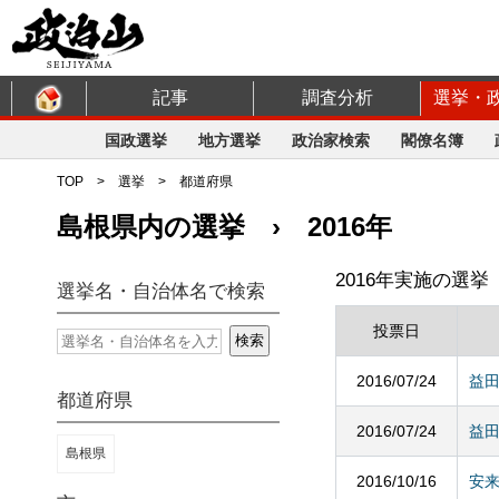
記事
調査分析
選挙・
国政選挙
地方選挙
政治家検索
閣僚名簿
TOP
>
選挙
>
都道府県
島根県内の選挙 › 2016年
2016年実施の選挙
選挙名・自治体名で検索
投票日
2016/07/24
益
都道府県
2016/07/24
益
島根県
2016/10/16
安