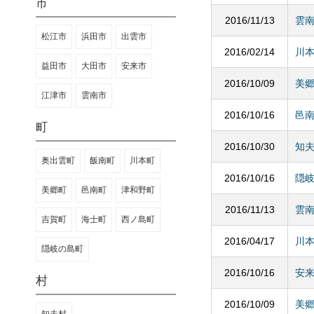
市
2016/11/13
雲
松江市
浜田市
出雲市
2016/02/14
川
益田市
大田市
安来市
2016/10/09
美
江津市
雲南市
2016/10/16
邑
町
2016/10/30
知
奥出雲町
飯南町
川本町
2016/10/16
隠
美郷町
邑南町
津和野町
2016/11/13
雲
吉賀町
海士町
西ノ島町
2016/04/17
川
隠岐の島町
2016/10/16
安
村
2016/10/09
美