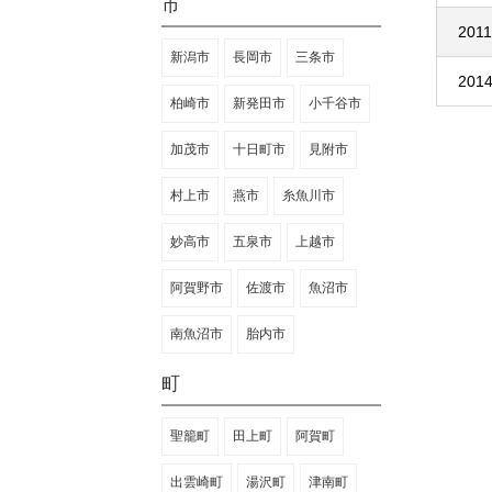
市
2011
新潟市
長岡市
三条市
2014
柏崎市
新発田市
小千谷市
加茂市
十日町市
見附市
村上市
燕市
糸魚川市
妙高市
五泉市
上越市
阿賀野市
佐渡市
魚沼市
南魚沼市
胎内市
町
聖籠町
田上町
阿賀町
出雲崎町
湯沢町
津南町