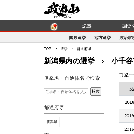
記事
調査
国政選挙
地方選挙
政治家
TOP
>
選挙
>
都道府県
新潟県内の選挙 › 小千
選挙一
選挙名・自治体名で検索
投
2018
都道府県
2019
新潟県
2015