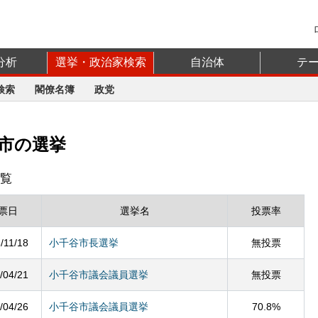
分析
選挙・政治家検索
自治体
テ
検索
閣僚名簿
政党
谷市の選挙
覧
票日
選挙名
投票率
/11/18
小千谷市長選挙
無投票
/04/21
小千谷市議会議員選挙
無投票
/04/26
小千谷市議会議員選挙
70.8%