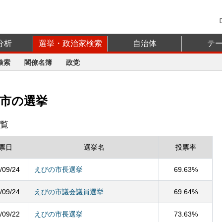
分析
選挙・政治家検索
自治体
テ
検索
閣僚名簿
政党
の市の選挙
覧
票日
選挙名
投票率
/09/24
えびの市長選挙
69.63%
/09/24
えびの市議会議員選挙
69.64%
/09/22
えびの市長選挙
73.63%