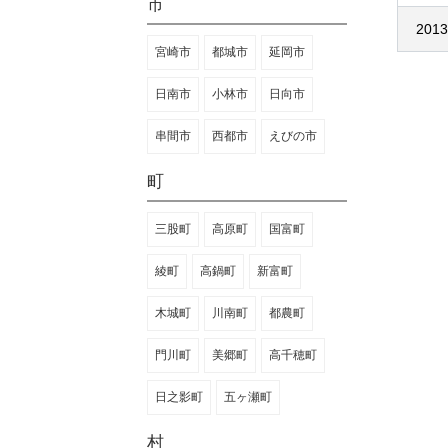
市
2013
宮崎市
都城市
延岡市
日南市
小林市
日向市
串間市
西都市
えびの市
町
三股町
高原町
国富町
綾町
高鍋町
新富町
木城町
川南町
都農町
門川町
美郷町
高千穂町
日之影町
五ヶ瀬町
村