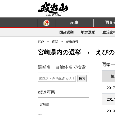
記事
調査
国政選挙
地方選挙
政治家
TOP
>
選挙
>
都道府県
宮崎県内の選挙 › えび
選挙一
選挙名・自治体名で検索
投
2017
都道府県
2017
宮崎県
2013