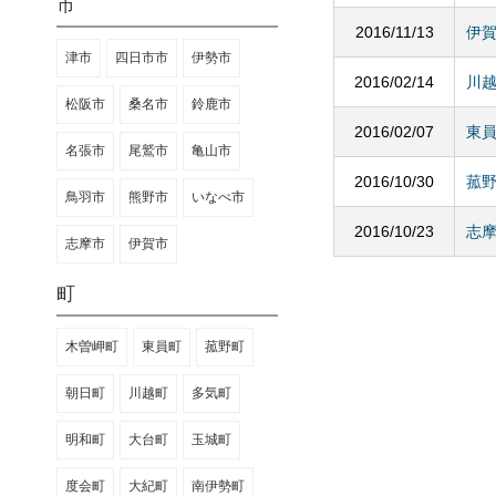
市
2016/11/13
伊
津市
四日市市
伊勢市
2016/02/14
川
松阪市
桑名市
鈴鹿市
2016/02/07
東
名張市
尾鷲市
亀山市
2016/10/30
菰
鳥羽市
熊野市
いなべ市
2016/10/23
志
志摩市
伊賀市
町
木曽岬町
東員町
菰野町
朝日町
川越町
多気町
明和町
大台町
玉城町
度会町
大紀町
南伊勢町