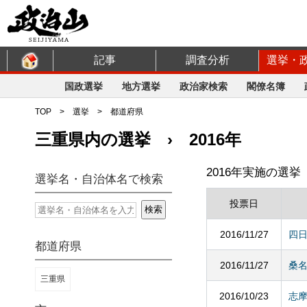
記事
調査分析
選挙・
国政選挙
地方選挙
政治家検索
閣僚名簿
TOP
>
選挙
>
都道府県
三重県内の選挙 › 2016年
2016年実施の選挙
選挙名・自治体名で検索
投票日
2016/11/27
四
都道府県
2016/11/27
桑
三重県
2016/10/23
志