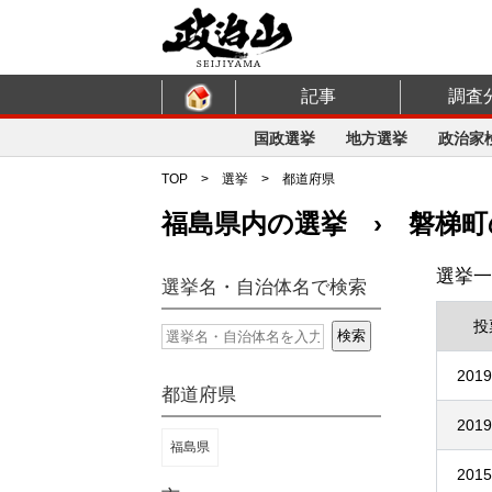
記事
調査
国政選挙
地方選挙
政治家
TOP
>
選挙
>
都道府県
福島県内の選挙 › 磐梯町
選挙一
選挙名・自治体名で検索
投
2019
都道府県
2019
福島県
2015