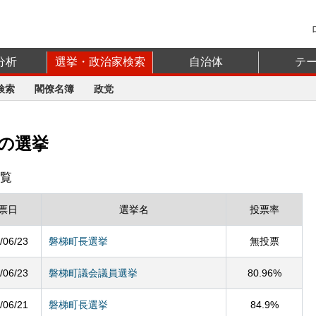
分析
選挙・政治家検索
自治体
テ
検索
閣僚名簿
政党
の選挙
覧
票日
選挙名
投票率
/06/23
磐梯町長選挙
無投票
/06/23
磐梯町議会議員選挙
80.96%
/06/21
磐梯町長選挙
84.9%