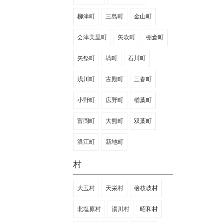
柳津町
三島町
金山町
会津美里町
矢吹町
棚倉町
矢祭町
塙町
石川町
浅川町
古殿町
三春町
小野町
広野町
楢葉町
富岡町
大熊町
双葉町
浪江町
新地町
村
大玉村
天栄村
檜枝岐村
北塩原村
湯川村
昭和村