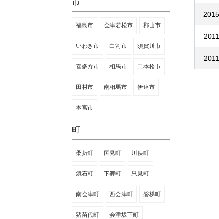
市
2015
福島市
会津若松市
郡山市
2011
いわき市
白河市
須賀川市
2011
喜多方市
相馬市
二本松市
田村市
南相馬市
伊達市
本宮市
町
桑折町
国見町
川俣町
鏡石町
下郷町
只見町
南会津町
西会津町
磐梯町
猪苗代町
会津坂下町