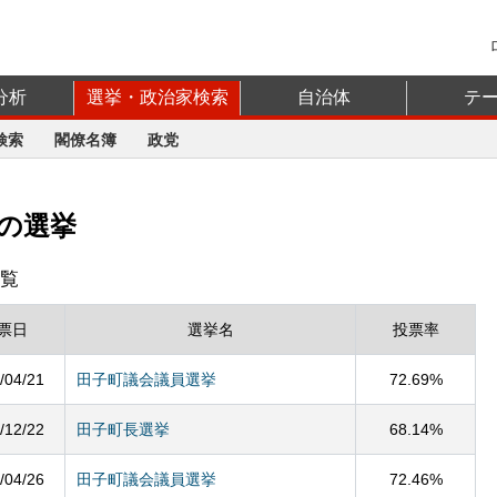
分析
選挙・政治家検索
自治体
テ
検索
閣僚名簿
政党
の選挙
覧
票日
選挙名
投票率
/04/21
田子町議会議員選挙
72.69%
/12/22
田子町長選挙
68.14%
/04/26
田子町議会議員選挙
72.46%