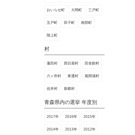
おいらせ町
大間町
三戸町
五戸町
田子町
南部町
階上町
村
蓬田村
西目屋村
田舎館村
六ヶ所村
東通村
風間浦村
佐井村
新郷村
青森県内の選挙 年度別
2017年
2016年
2015年
2014年
2013年
2012年