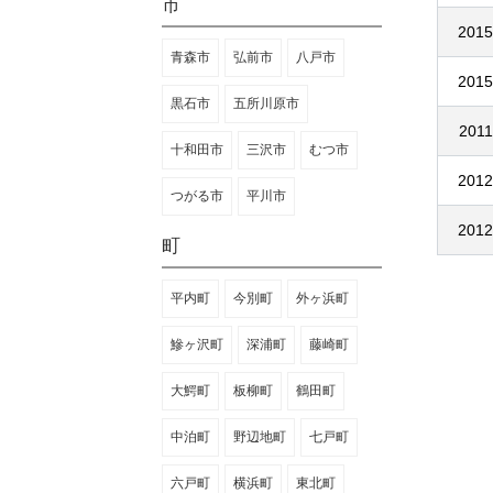
市
2015
青森市
弘前市
八戸市
2015
黒石市
五所川原市
2011
十和田市
三沢市
むつ市
2012
つがる市
平川市
2012
町
平内町
今別町
外ヶ浜町
鰺ヶ沢町
深浦町
藤崎町
大鰐町
板柳町
鶴田町
中泊町
野辺地町
七戸町
六戸町
横浜町
東北町