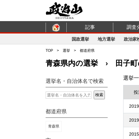
記事
調査
国政選挙
地方選挙
政治家
TOP
>
選挙
>
都道府県
青森県内の選挙 › 田子町
選挙一
選挙名・自治体名で検索
投
2019
都道府県
2019
青森県
2015