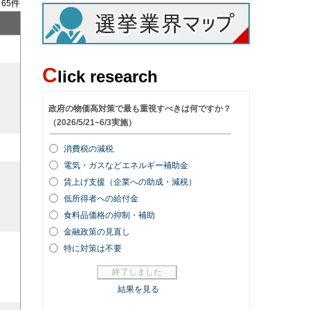
/
件
65
C
lick research