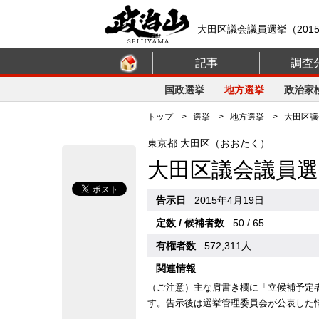
大田区議会議員選挙（201
記事
調査
国政選挙
地方選挙
政治家
トップ
>
選挙
>
地方選挙
> 大田区議会
東京都 大田区（おおたく）
大田区議会議員選
告示日
2015年4月19日
定数 / 候補者数
50 / 65
有権者数
572,311人
関連情報
（ご注意）主な肩書き欄に「立候補予定
す。告示後は選挙管理委員会が公表した