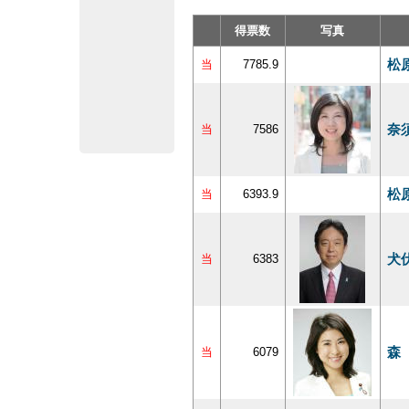
得票数
写真
松
当
7785.9
奈
当
7586
松
当
6393.9
犬
当
6383
森
当
6079