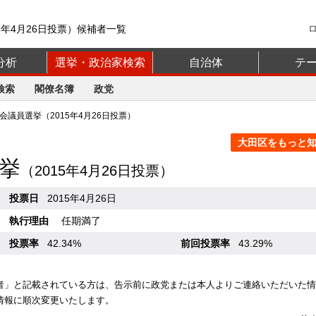
5年4月26日投票）候補者一覧
分析
選挙・政治家検索
自治体
テ
検索
閣僚名簿
政党
議員選挙（2015年4月26日投票）
大田区をもっと知る
挙
（2015年4月26日投票）
投票日
2015年4月26日
執行理由
任期満了
投票率
42.34%
前回投票率
43.29%
者」と記載されている方は、告示前に政党または本人よりご連絡いただいた情
情報に順次変更いたします。