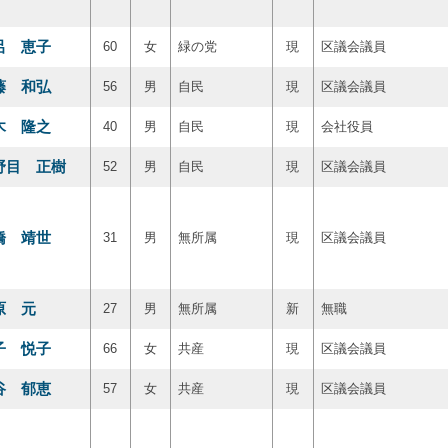
呂 恵子
60
女
緑の党
現
区議会議員
藤 和弘
56
男
自民
現
区議会議員
木 隆之
40
男
自民
現
会社役員
野目 正樹
52
男
自民
現
区議会議員
橋 靖世
31
男
無所属
現
区議会議員
原 元
27
男
無所属
新
無職
子 悦子
66
女
共産
現
区議会議員
谷 郁恵
57
女
共産
現
区議会議員