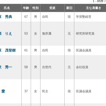
-
件 
1
65
氏名
年齢
性別
党派
新旧
主な肩書き
原 秀典
67
男
自民
現
学習塾経営
須 りえ
53
女
無所属
元
研究所研究員
原 茂登樹
61
男
自民
現
区議会議員
伏 秀一
58
男
次世代
元
会社役員
 愛
37
女
民主
現
区議会議員