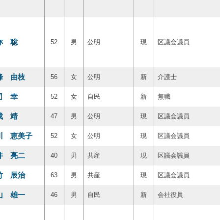
亦 聡
52
男
公明
現
区議会議員
峰 由枝
56
女
公明
新
介護士
司 幸
52
女
自民
新
無職
成 靖
47
男
公明
現
区議会議員
川 恵美子
52
女
公明
現
区議会議員
井 亮二
40
男
共産
現
区議会議員
竹 辰治
63
男
共産
現
区議会議員
山 雄一
46
男
自民
新
会社役員