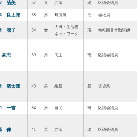
水 菊美
57
女
共産
現
区議会議員
本 良太郎
38
男
無所属
元
会社員
大田・生活者
沢 潤子
54
女
現
幼稚園非常勤講師
ネットワーク
 高志
39
男
民主
現
区議会議員
沢 清太郎
43
男
維新
新
賃貸業
中 一吉
64
男
自民
現
区議会議員
藤 伸
41
男
共産
現
区議会議員