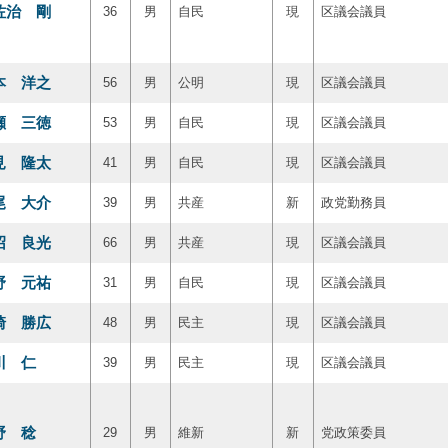
佐治 剛
36
男
自民
現
区議会議員
本 洋之
56
男
公明
現
区議会議員
瀬 三徳
53
男
自民
現
区議会議員
見 隆太
41
男
自民
現
区議会議員
尾 大介
39
男
共産
新
政党勤務員
沼 良光
66
男
共産
現
区議会議員
野 元祐
31
男
自民
現
区議会議員
崎 勝広
48
男
民主
現
区議会議員
川 仁
39
男
民主
現
区議会議員
野 稔
29
男
維新
新
党政策委員