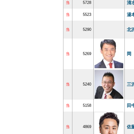
清
当
5728
湯
当
5523
北
当
5290
岡
当
5269
三
当
5240
田
当
5158
佐
当
4869