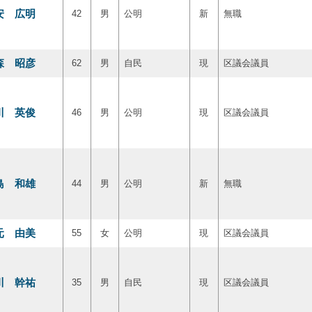
安 広明
42
男
公明
新
無職
森 昭彦
62
男
自民
現
区議会議員
川 英俊
46
男
公明
現
区議会議員
島 和雄
44
男
公明
新
無職
元 由美
55
女
公明
現
区議会議員
川 幹祐
35
男
自民
現
区議会議員