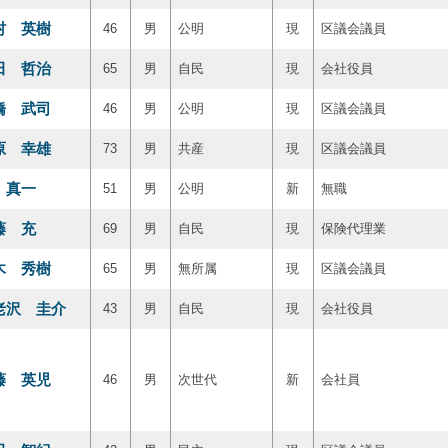
村 英樹
46
男
公明
現
区議会議員
田 哲治
65
男
自民
現
会社役員
橋 武司
46
男
公明
現
区議会議員
原 幸雄
73
男
共産
現
区議会議員
 真一
51
男
公明
新
無職
藤 充
69
男
自民
現
保険代理業
木 秀樹
65
男
無所属
現
区議会議員
老沢 圭介
43
男
自民
現
会社役員
藤 英児
46
男
次世代
新
会社員