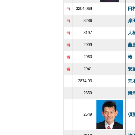
田
当
3304.069
岸
当
3286
大
当
3197
藤
当
2999
椿
当
2960
安
当
2941
荒
2874.93
海
2659
須
2549