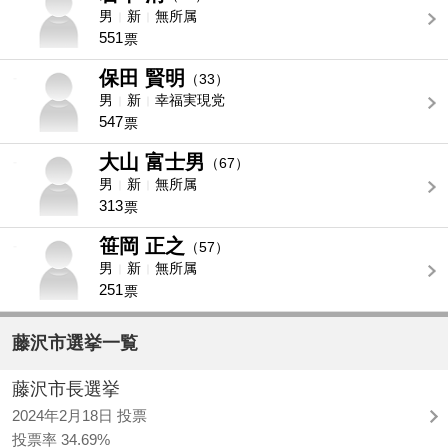
男
新
無所属
551
票
保田 賢明
-
（33）
男
新
幸福実現党
547
票
大山 富士男
-
（67）
男
新
無所属
313
票
笹岡 正之
-
（57）
男
新
無所属
251
票
藤沢市選挙一覧
藤沢市長選挙
2024年2月18日 投票
投票率 34.69%