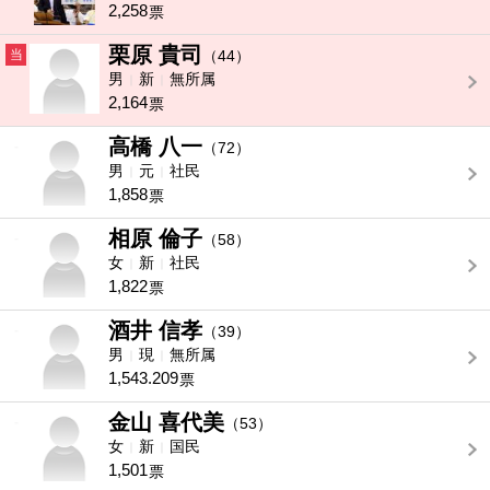
2,258
票
栗原 貴司
当
（44）
男
新
無所属
2,164
票
高橋 八一
-
（72）
男
元
社民
1,858
票
相原 倫子
-
（58）
女
新
社民
1,822
票
酒井 信孝
-
（39）
男
現
無所属
1,543.209
票
金山 喜代美
-
（53）
女
新
国民
1,501
票