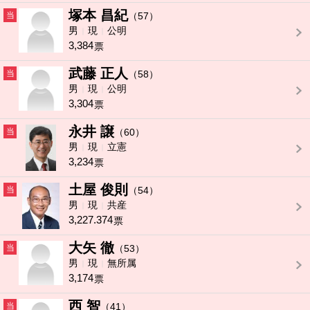
塚本 昌紀
当
（57）
男
現
公明
3,384
票
武藤 正人
当
（58）
男
現
公明
3,304
票
永井 譲
当
（60）
男
現
立憲
3,234
票
土屋 俊則
当
（54）
男
現
共産
3,227.374
票
大矢 徹
当
（53）
男
現
無所属
3,174
票
西 智
当
（41）