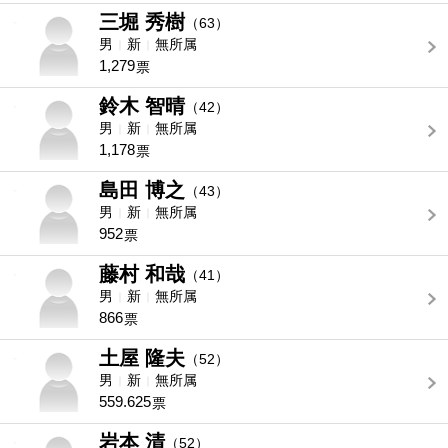
三堀 秀樹
-
（63）
男
新
無所属
1,279
票
鈴木 智晴
-
（42）
男
新
無所属
1,178
票
島田 博之
-
（43）
男
新
無所属
952
票
藤村 和哉
-
（41）
男
新
無所属
866
票
土屋 隆夫
-
（52）
男
新
無所属
559.625
票
岩本 清
-
（52）