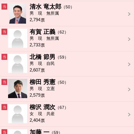
清水 竜太郎
当
（50）
男
現
無所属
2,794
票
有賀 正義
当
（62）
男
現
無所属
2,733
票
北橋 節男
当
（59）
男
現
自民
2,607
票
柳田 秀憲
当
（50）
男
現
立憲
2,579
票
柳沢 潤次
当
（67）
女
現
共産
2,404
票
加藤 一
当
（59）