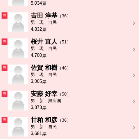
5,034
票
吉田 淳基
当
（36）
男
現
自民
4,832
票
桜井 直人
当
（51）
男
現
自民
4,700
票
佐賀 和樹
当
（46）
男
現
自民
3,905
票
安藤 好幸
当
（50）
男
新
無所属
3,878
票
甘粕 和彦
当
（36）
男
新
自民
3,681
票