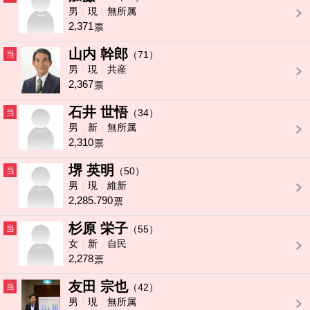
男
現
無所属
2,371
票
山内 幹郎
当
（71）
男
現
共産
2,367
票
石井 世悟
当
（34）
男
新
無所属
2,310
票
堺 英明
当
（50）
男
現
維新
2,285.790
票
杉原 栄子
当
（55）
女
新
自民
2,278
票
友田 宗也
当
（42）
男
現
無所属