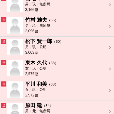
男
現
無所属
3,166
票
竹村 雅夫
当
（65）
男
現
無所属
3,096
票
松下 賢一郎
当
（60）
男
現
公明
3,003
票
東木 久代
当
（58）
女
現
公明
2,979
票
平川 和美
当
（63）
女
現
公明
2,972
票
原田 建
当
（54）
男
元
無所属