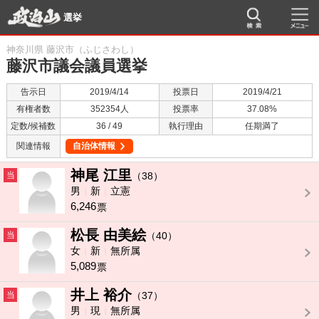
選挙
神奈川県 藤沢市（ふじさわし）
藤沢市議会議員選挙
告示日
2019/4/14
投票日
2019/4/21
有権者数
352354人
投票率
37.08%
定数/候補数
36 / 49
執行理由
任期満了
関連情報
自治体情報
神尾 江里
当
（38）
男
新
立憲
6,246
票
松長 由美絵
当
（40）
女
新
無所属
5,089
票
井上 裕介
当
（37）
男
現
無所属