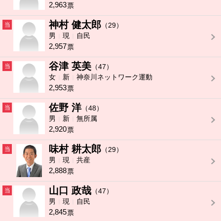
2,963
票
神村 健太郎
当
（29）
男
現
自民
2,957
票
谷津 英美
当
（47）
女
新
神奈川ネットワーク運動
2,953
票
佐野 洋
当
（48）
男
新
無所属
2,920
票
味村 耕太郎
当
（29）
男
現
共産
2,888
票
山口 政哉
当
（47）
男
現
自民
2,845
票