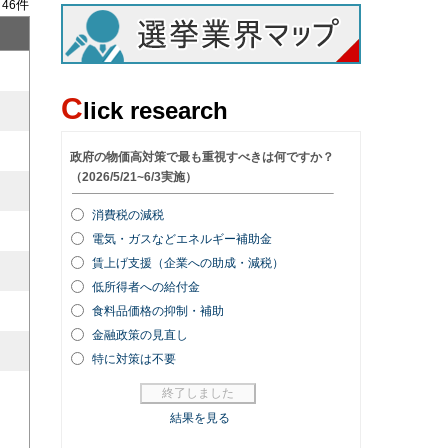
/
件
46
C
lick research