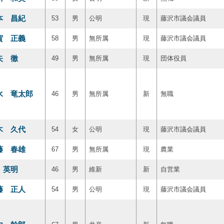
本 昌紀
53
男
公明
現
藤沢市議会議員
賀 正義
58
男
無所属
現
藤沢市議会議員
矢 徹
49
男
無所属
現
団体役員
水 竜太郎
46
男
無所属
新
無職
木 久代
54
女
公明
現
藤沢市議会議員
藤 春雄
67
男
無所属
現
農業
 英明
46
男
維新
新
自営業
藤 正人
54
男
公明
現
藤沢市議会議員