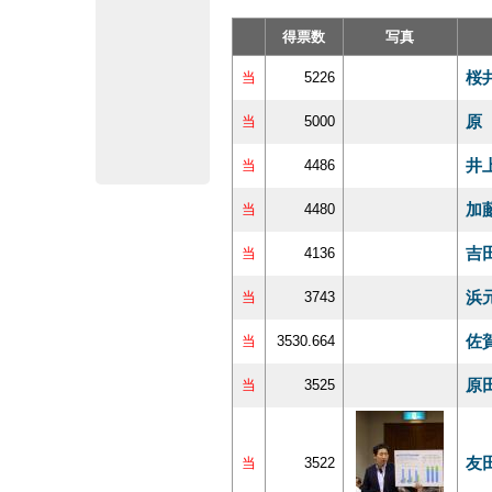
得票数
写真
桜
当
5226
原
当
5000
井
当
4486
加
当
4480
吉
当
4136
浜
当
3743
佐
当
3530.664
原
当
3525
友
当
3522