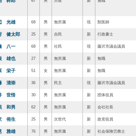
内 幹郎
67
男
共産
新
無職
辺 光雄
68
男
無所属
現
獣医師
村 健太郎
25
男
自民
新
行政書士
橋 八一
68
男
社民
現
藤沢市議会議員
根 雄也
27
男
無所属
新
無職
原 栄子
51
女
無所属
新
無職
藤 清崇
36
男
民主
現
藤沢市議会議員
井 世悟
30
男
無所属
新
団体役員
貝 和男
62
男
無所属
新
会社社長
沢 侑生
25
男
次世代
新
政党役員
尾 雅雄
76
男
無所属
新
社会保険労務士