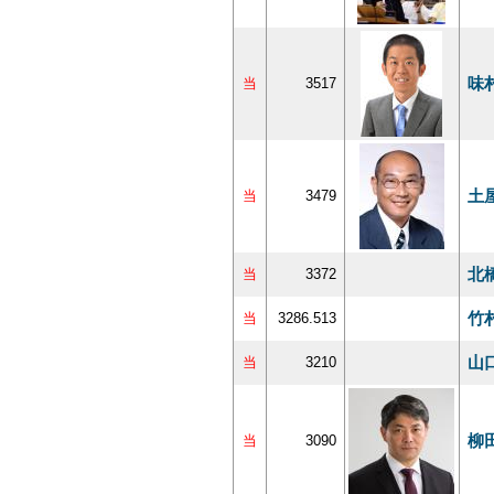
味
当
3517
土
当
3479
北
当
3372
竹
当
3286.513
山
当
3210
柳
当
3090