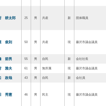
村 耕太郎
25
男
共産
新
団体職員
屋 俊則
50
男
共産
現
藤沢市議会議員
橋 節男
55
男
自民
新
会社社長
村 雅夫
61
男
無所属
現
藤沢市議会議員
口 政哉
43
男
自民
新
会社員
田 秀憲
46
男
民主
現
藤沢市議会議員