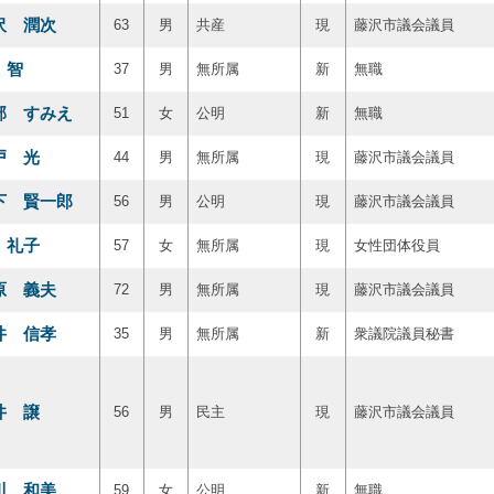
沢 潤次
63
男
共産
現
藤沢市議会議員
 智
37
男
無所属
新
無職
部 すみえ
51
女
公明
新
無職
戸 光
44
男
無所属
現
藤沢市議会議員
下 賢一郎
56
男
公明
現
藤沢市議会議員
 礼子
57
女
無所属
現
女性団体役員
原 義夫
72
男
無所属
現
藤沢市議会議員
井 信孝
35
男
無所属
新
衆議院議員秘書
井 譲
56
男
民主
現
藤沢市議会議員
川 和美
59
女
公明
新
無職