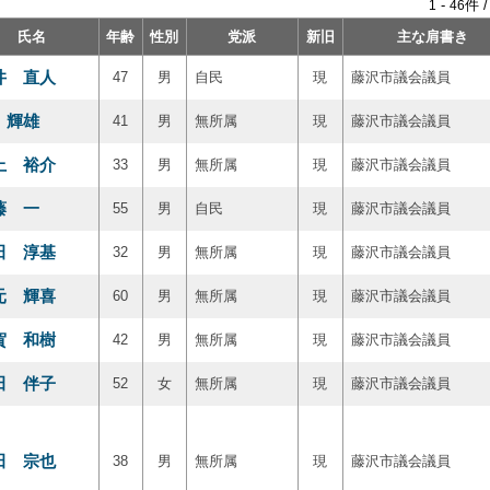
-
件 
1
46
氏名
年齢
性別
党派
新旧
主な肩書き
井 直人
47
男
自民
現
藤沢市議会議員
 輝雄
41
男
無所属
現
藤沢市議会議員
上 裕介
33
男
無所属
現
藤沢市議会議員
藤 一
55
男
自民
現
藤沢市議会議員
田 淳基
32
男
無所属
現
藤沢市議会議員
元 輝喜
60
男
無所属
現
藤沢市議会議員
賀 和樹
42
男
無所属
現
藤沢市議会議員
田 伴子
52
女
無所属
現
藤沢市議会議員
田 宗也
38
男
無所属
現
藤沢市議会議員