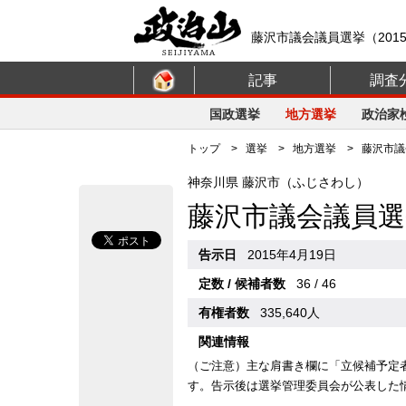
藤沢市議会議員選挙（201
記事
調査
国政選挙
地方選挙
政治家
トップ
>
選挙
>
地方選挙
> 藤沢市議会
神奈川県 藤沢市（ふじさわし）
藤沢市議会議員選
告示日
2015年4月19日
定数 / 候補者数
36 / 46
有権者数
335,640人
関連情報
（ご注意）主な肩書き欄に「立候補予定
す。告示後は選挙管理委員会が公表した