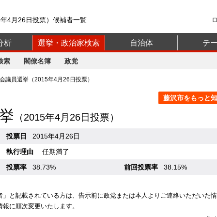
5年4月26日投票）候補者一覧
分析
選挙・政治家検索
自治体
テ
検索
閣僚名簿
政党
議員選挙（2015年4月26日投票）
藤沢市をもっと知る
挙
（2015年4月26日投票）
投票日
2015年4月26日
執行理由
任期満了
投票率
38.73%
前回投票率
38.15%
者」と記載されている方は、告示前に政党または本人よりご連絡いただいた情
情報に順次変更いたします。