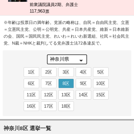
前衆議院議員2期、弁護士
117,963
票
※年齢は投票日の満年齢。党派の略称は、自民＝自由民主党、立憲
＝立憲民主党、公明＝公明党、共産＝日本共産党、維新＝日本維新
の会、国民＝国民民主党、れいわ＝れいわ新選組、社民＝社会民主
党、N裁＝NHKと裁判してる党弁護士法72条違反で。
1区
2区
3区
4区
5区
6区
7区
8区
9区
10区
11区
12区
13区
14区
15区
16区
17区
18区
神奈川8区 選挙一覧