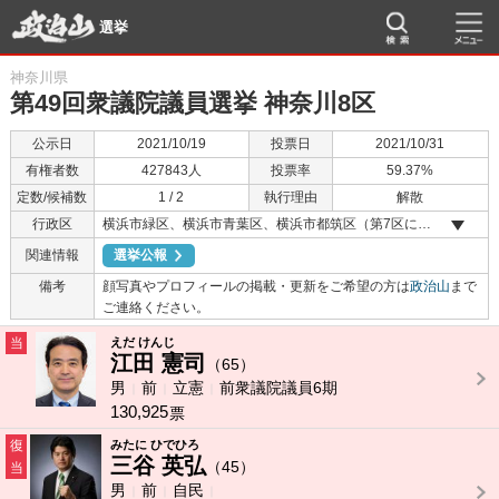
選挙
神奈川県
第49回衆議院議員選挙 神奈川8区
公示日
2021/10/19
投票日
2021/10/31
有権者数
427843人
投票率
59.37%
定数/候補数
1 / 2
執行理由
解散
行政区
横浜市緑区、横浜市青葉区、横浜市都筑区（第7区に属しない区域）
関連情報
選挙公報
備考
顔写真やプロフィールの掲載・更新をご希望の方は
政治山
まで
ご連絡ください。
当
えだ けんじ
江田 憲司
（65）
男
前
立憲
前衆議院議員6期
130,925
票
復
みたに ひでひろ
三谷 英弘
（45）
当
男
前
自民