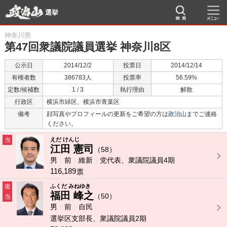
選挙
神奈川県
第47回衆議院議員選挙 神奈川8区
公示日
2014/12/2
投票日
2014/12/14
有権者数
386783人
投票率
56.59%
定数/候補数
1 / 3
執行理由
解散
行政区
横浜市緑区、横浜市青葉区
備考
顔写真やプロフィールの更新をご希望の方は
政治山
までご連絡
ください。
当
えだ けんじ
江田 憲司
（58）
男
前
維新
党代表、衆議院議員4期
116,189
票
復
ふくだ みねゆき
福田 峰之
（50）
当
男
前
自民
選挙区支部長、衆議院議員2期