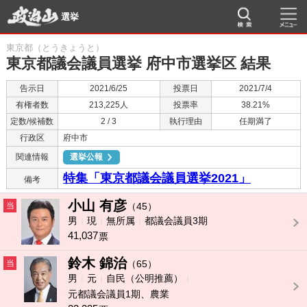
選挙
東京都（とうきょうと）
東京都議会議員選挙 府中市選挙区 結果
告示日
2021/6/25
投票日
2021/7/4
有権者数
213,225人
投票率
38.21%
定数/候補数
2 / 3
執行理由
任期満了
行政区
府中市
関連情報
選挙公報
特集「東京都議会議員選挙2021」
備考
小山 有彦
当
（45）
男
現
無所属
都議会議員3期
41,037
票
鈴木 錦治
当
（65）
男
元
自民（公明推薦）
元都議会議員1期、農業