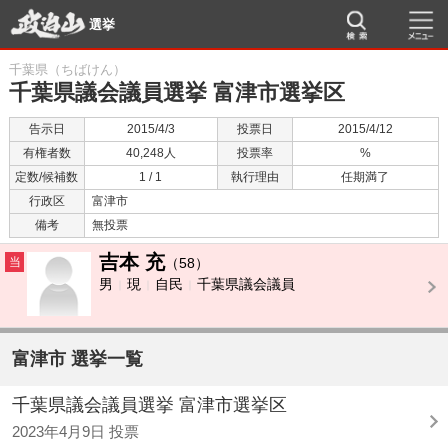
選挙
千葉県（ちばけん）
千葉県議会議員選挙 富津市選挙区
告示日
2015/4/3
投票日
2015/4/12
有権者数
40,248人
投票率
%
定数/候補数
1 / 1
執行理由
任期満了
行政区
富津市
備考
無投票
吉本 充
当
（58）
男
現
自民
千葉県議会議員
富津市 選挙一覧
千葉県議会議員選挙 富津市選挙区
2023年4月9日 投票