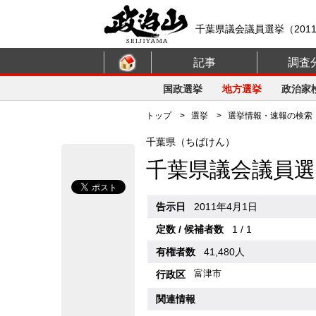
千葉県議会議員選挙（201
記事
調査
国政選挙
地方選挙
政治家
トップ
>
選挙
>
選挙情報・速報の検索
千葉県（ちばけん）
千葉県議会議員選
告示日
2011年4月1日
定数 / 候補者数
1 / 1
有権者数
41,480人
富津市
行政区
関連情報