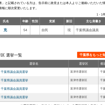
者」と記載されている方は、告示前に政党または本人よりご連絡いただいた
情報に順次変更いたします。
-
件
1
1
氏名
年齢
性別
党派
新旧
主な肩書き
 充
54
自民
現
千葉県議会議員
区 選挙一覧
千葉県をもっと知る
選挙名
選挙区
都
千葉県議会議員選挙
富津市選挙区
千
千葉県議会議員選挙
富津市選挙区
千
千葉県議会議員選挙
富津市選挙区
千
千葉県議会議員選挙
富津市選挙区
千