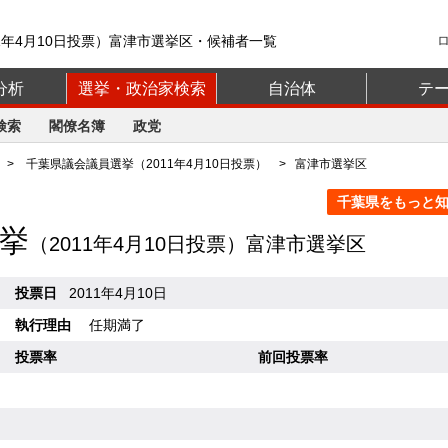
1年4月10日投票）富津市選挙区・候補者一覧
分析
選挙・政治家検索
自治体
テ
検索
閣僚名簿
政党
>
千葉県議会議員選挙（2011年4月10日投票）
> 富津市選挙区
千葉県をもっと知る
挙
（2011年4月10日投票）富津市選挙区
投票日
2011年4月10日
執行理由
任期満了
投票率
前回投票率