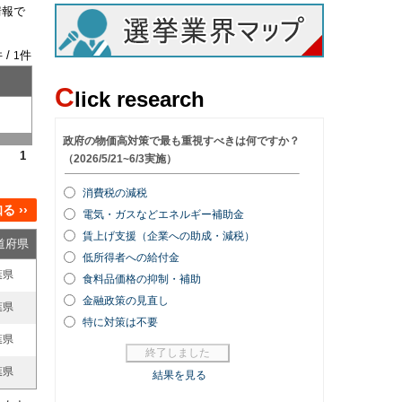
情報で
 /
件
1
C
lick research
1
 ››
道府県
葉県
葉県
葉県
葉県