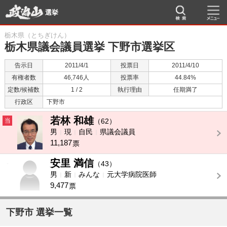
選挙
栃木県（とちぎけん）
栃木県議会議員選挙 下野市選挙区
告示日
2011/4/1
投票日
2011/4/10
有権者数
46,746人
投票率
44.84%
定数/候補数
1 / 2
執行理由
任期満了
行政区
下野市
若林 和雄
当
（62）
男
現
自民
県議会議員
11,187
票
安里 満信
-
（43）
男
新
みんな
元大学病院医師
9,477
票
下野市 選挙一覧