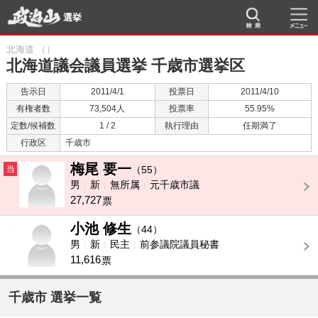
選挙
北海道 （）
北海道議会議員選挙 千歳市選挙区
告示日
2011/4/1
投票日
2011/4/10
有権者数
73,504人
投票率
55.95%
定数/候補数
1 / 2
執行理由
任期満了
行政区
千歳市
梅尾 要一
当
（55）
男
新
無所属
元千歳市議
27,727
票
小池 修生
-
（44）
男
新
民主
前参議院議員秘書
11,616
票
千歳市 選挙一覧