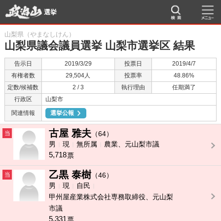
選挙
山梨県（やまなしけん）
山梨県議会議員選挙 山梨市選挙区 結果
告示日
2019/3/29
投票日
2019/4/7
有権者数
29,504人
投票率
48.86%
定数/候補数
2 / 3
執行理由
任期満了
行政区
山梨市
関連情報
選挙公報
古屋 雅夫
当
（64）
男
現
無所属
農業、元山梨市議
5,718
票
乙黒 泰樹
当
（46）
男
現
自民
甲州屋産業株式会社専務取締役、元山梨
市議
5,331
票