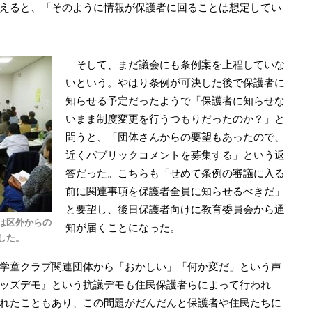
えると、「そのように情報が保護者に回ることは想定してい
そして、まだ議会にも条例案を上程していな
いという。やはり条例が可決した後で保護者に
知らせる予定だったようで「保護者に知らせな
いまま制度変更を行うつもりだったのか？」と
問うと、「団体さんからの要望もあったので、
近くパブリックコメントを募集する」という返
答だった。こちらも「せめて条例の審議に入る
前に関連事項を保護者全員に知らせるべきだ」
と要望し、後日保護者向けに教育委員会から通
は区外からの
知が届くことになった。
した。
学童クラブ関連団体から「おかしい」「何か変だ」という声
ッズデモ』という抗議デモも住民保護者らによって行われ
れたこともあり、この問題がだんだんと保護者や住民たちに