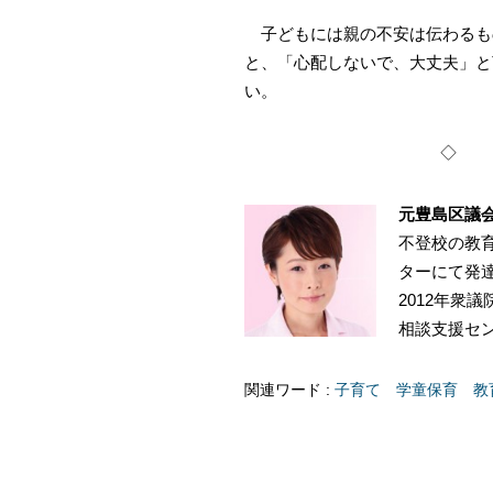
子どもには親の不安は伝わるも
と、「心配しないで、大丈夫」と
い。
元豊島区議
不登校の教
ターにて発達
2012年衆
相談支援セ
関連ワード :
子育て
学童保育
教