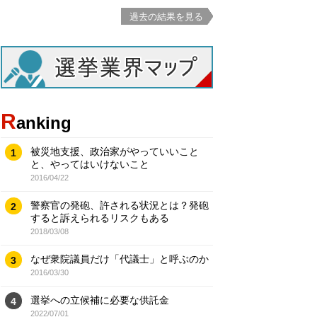
過去の結果を見る
R
anking
被災地支援、政治家がやっていいこと
1
と、やってはいけないこと
2016/04/22
警察官の発砲、許される状況とは？発砲
2
すると訴えられるリスクもある
2018/03/08
なぜ衆院議員だけ「代議士」と呼ぶのか
3
2016/03/30
選挙への立候補に必要な供託金
4
2022/07/01