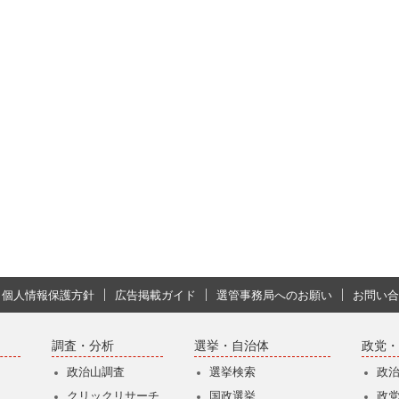
個人情報保護方針
広告掲載ガイド
選管事務局へのお願い
お問い合
調査・分析
選挙・自治体
政党・
政治山調査
選挙検索
政
クリックリサーチ
国政選挙
政