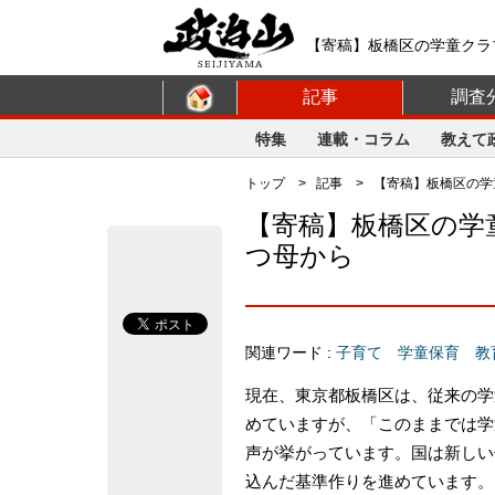
【寄稿】板橋区の学童クラ
挙プラットフォーム【政治
記事
調査
特集
連載・コラム
教えて
トップ
>
記事
> 【寄稿】板橋区の学
【寄稿】板橋区の学
つ母から
関連ワード :
子育て
学童保育
教
現在、東京都板橋区は、従来の学
めていますが、「このままでは学
声が挙がっています。国は新しい
込んだ基準作りを進めています。