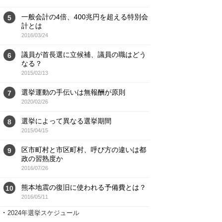
一般会計の4倍、400兆円を超える特別会
5
計とは
2016/03/24
議員が首長選に立候補、議員の職はどう
6
なる？
2015/02/13
選挙運動の手伝いは無報酬が原則
7
2020/02/26
選挙によって異なる選挙期間
8
2015/04/15
区市町村と市区町村、呼び方の違いは都
9
政の習熟度か
2016/07/26
熊本地震の復旧に使われる予備費とは？
10
2016/05/11
・
2024年選挙スケジュール