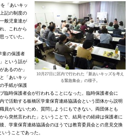
子を「あいキッ
上記の制度の
一般児童達が
れ、これから
思っていた。
学童の保護者
」という話が
があるのか」
10月27日に区内で行われた「新あいキッズを考え
と「あいキッ
る緊急集会」の様子。
の手紙が保護
ブ臨時保護者会が行われることになった。臨時保護者会に
内で活動する板橋区学童保育連絡協議会という団体から説明
職員がいないため、質問しようにもできない。両団体とも
から突然言われた」ということで、結局その経緯は保護者に
後、学童保育連絡協議会のほうでは教育委員会との意見交換
ということであった。