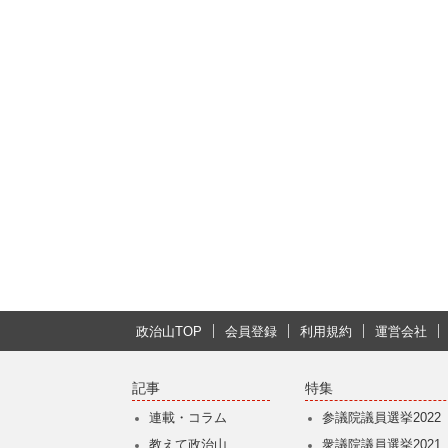
政治山TOP
会員登録
利用規約
運営会社
記事
特集
連載・コラム
参議院議員選挙2022
教えて政治山
衆議院議員選挙2021