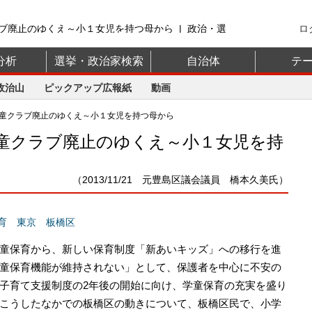
ブ廃止のゆくえ～小１女児を持つ母から | 政治・選
ロ
山】
分析
選挙・政治家検索
自治体
テ
政治山
ピックアップ広報紙
動画
童クラブ廃止のゆくえ～小１女児を持つ母から
童クラブ廃止のゆくえ～小１女児を持
（2013/11/21 元豊島区議会議員 橋本久美氏）
育
東京
板橋区
童保育から、新しい保育制度「新あいキッズ」への移行を進
童保育機能が維持されない」として、保護者を中心に不安の
子育て支援制度の2年後の開始に向け、学童保育の充実を盛り
こうしたなかでの板橋区の動きについて、板橋区民で、小学