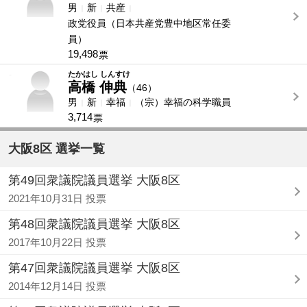
男
新
共産
政党役員（日本共産党豊中地区常任委
員）
19,498
票
-
たかはし しんすけ
高橋 伸典
（46）
男
新
幸福
（宗）幸福の科学職員
3,714
票
大阪8区 選挙一覧
第49回衆議院議員選挙 大阪8区
2021年10月31日 投票
第48回衆議院議員選挙 大阪8区
2017年10月22日 投票
第47回衆議院議員選挙 大阪8区
2014年12月14日 投票