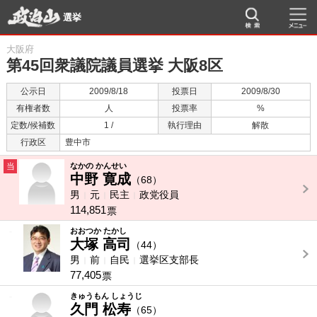
選挙
大阪府
第45回衆議院議員選挙 大阪8区
公示日
2009/8/18
投票日
2009/8/30
有権者数
人
投票率
%
定数/候補数
1 /
執行理由
解散
行政区
豊中市
当
なかの かんせい
中野 寛成
（68）
男
元
民主
政党役員
114,851
票
-
おおつか たかし
大塚 高司
（44）
男
前
自民
選挙区支部長
77,405
票
-
きゅうもん しょうじ
久門 松寿
（65）